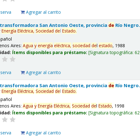
eserva
Agregar al carrito
 transformadora San Antonio Oeste, provincia
de
Río Negro
y
Energía
Eléctrica,
Sociedad
de
l
Estado
.
spañol
enos Aires:
Agua
y
energía
eléctrica,
sociedad
de
l
estado
, 1988
lidad:
Ítems disponibles para préstamo:
Signatura topográfica:
62
eserva
Agregar al carrito
 transformadora San Antonio Oeste, provincia
de
Río Negro
y
Energía
Eléctrica,
Sociedad
de
l
Estado
.
spañol
enos Aires:
Agua
y
Energía
Eléctrica,
Sociedad
de
l
Estado
, 1998
lidad:
Ítems disponibles para préstamo:
Signatura topográfica:
62
eserva
Agregar al carrito