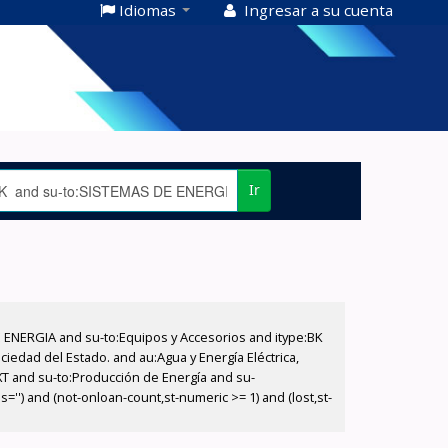
Idiomas
Ingresar a su cuenta
Ir
E ENERGIA and su-to:Equipos y Accesorios and itype:BK
iedad del Estado. and au:Agua y Energía Eléctrica,
XT and su-to:Producción de Energía and su-
'') and (not-onloan-count,st-numeric >= 1) and (lost,st-