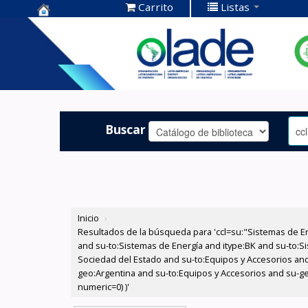
Carrito
Listas
Centro de
Documentación
OLADE -
Buscar
Inicio
›
Resultados de la búsqueda para 'ccl=su:"Sistemas de E
and su-to:Sistemas de Energía and itype:BK and su-to:Si
Sociedad del Estado and su-to:Equipos y Accesorios and
geo:Argentina and su-to:Equipos y Accesorios and su-geo
numeric=0) )'