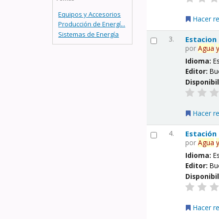
Equipos y Accesorios
Hacer r
Producción de Energí...
Sistemas de Energía
3.
Estacion
por
Agua
Idioma:
E
Editor:
Bu
Disponibi
Hacer r
4.
Estación
por
Agua
Idioma:
E
Editor:
Bu
Disponibi
Hacer r