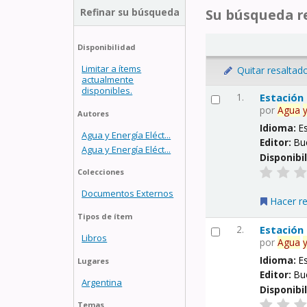
Refinar su búsqueda
Su búsqueda re
Disponibilidad
Limitar a ítems
Quitar resaltad
actualmente
disponibles.
1.
Estación
por
Agua
Autores
Idioma:
E
Agua y Energía Eléct...
Editor:
Bu
Agua y Energía Eléct...
Disponibi
Colecciones
Documentos Externos
Hacer r
Tipos de ítem
2.
Estación
Libros
por
Agua
Idioma:
E
Lugares
Editor:
Bu
Argentina
Disponibi
Temas