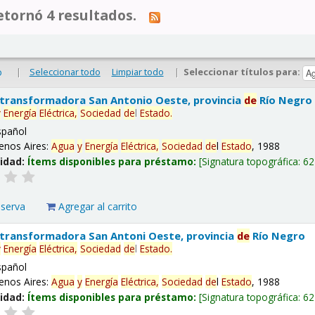
tornó 4 resultados.
|
Seleccionar todo
Limpiar todo
|
Seleccionar títulos para:
o
 transformadora San Antonio Oeste, provincia
de
Río Negro
y
Energía
Eléctrica,
Sociedad
de
l
Estado
.
spañol
enos Aires:
Agua
y
Energía
Eléctrica,
Sociedad
de
l
Estado
, 1988
lidad:
Ítems disponibles para préstamo:
Signatura topográfica:
62
eserva
Agregar al carrito
 transformadora San Antoni Oeste, provincia
de
Río Negro
y
Energía
Eléctrica,
Sociedad
de
l
Estado
.
spañol
enos Aires:
Agua
y
Energía
Eléctrica,
Sociedad
de
l
Estado
, 1988
lidad:
Ítems disponibles para préstamo:
Signatura topográfica:
62