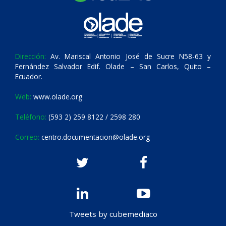
Dirección:
Av. Mariscal Antonio José de Sucre N58-63 y
Fernández Salvador Edif. Olade – San Carlos, Quito –
Ecuador.
Web:
www.olade.org
Teléfono:
(593 2) 259 8122 / 2598 280
Correo:
centro.documentacion@olade.org
Tweets by cubemediaco