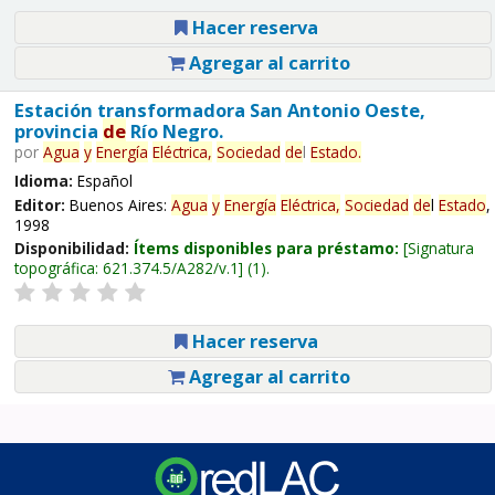
Hacer reserva
Agregar al carrito
Estación transformadora San Antonio Oeste,
provincia
de
Río Negro.
por
Agua
y
Energía
Eléctrica,
Sociedad
de
l
Estado
.
Idioma:
Español
Editor:
Buenos Aires:
Agua
y
Energía
Eléctrica,
Sociedad
de
l
Estado
,
1998
Disponibilidad:
Ítems disponibles para préstamo:
Signatura
topográfica:
621.374.5/A282/v.1
(1).
Hacer reserva
Agregar al carrito