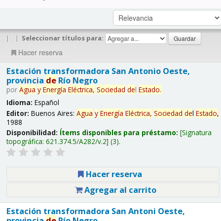
|
|
Seleccionar títulos para:
Hacer reserva
Estación transformadora San Antonio Oeste,
provincia
de
Río Negro
por
Agua
y
Energía
Eléctrica,
Sociedad
de
l
Estado
.
Idioma:
Español
Editor:
Buenos Aires:
Agua
y
Energía
Eléctrica,
Sociedad
de
l
Estado
,
1988
Disponibilidad:
Ítems disponibles para préstamo:
Signatura
topográfica:
621.374.5/A282/v.2
(3).
Hacer reserva
Agregar al carrito
Estación transformadora San Antoni Oeste,
provincia
de
Río Negro