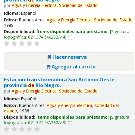
por
Agua
y
Energía
Eléctrica,
Sociedad
de
l
Estado
.
Idioma:
Español
Editor:
Buenos Aires:
Agua
y
Energía
Eléctrica,
Sociedad
de
l
Estado
,
1988
Disponibilidad:
Ítems disponibles para préstamo:
Signatura
topográfica:
621.374.5/A282/v.4
(1).
Hacer reserva
Agregar al carrito
Estacion transformadora San Antonio Oeste,
provincia
de
Río Negro.
por
Agua
y
Energía
Eléctrica,
Sociedad
de
l
Estado
.
Idioma:
Español
Editor:
Buenos Aires:
Agua
y
energía
eléctrica,
sociedad
de
l
estado
, 1988
Disponibilidad:
Ítems disponibles para préstamo:
Signatura
topográfica:
621.374.5/A282/v.3
(1).