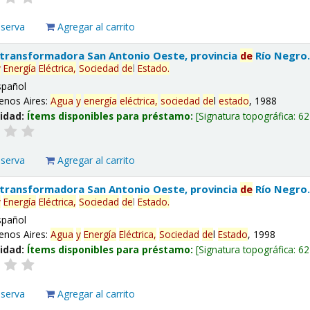
eserva
Agregar al carrito
 transformadora San Antonio Oeste, provincia
de
Río Negro
y
Energía
Eléctrica,
Sociedad
de
l
Estado
.
spañol
enos Aires:
Agua
y
energía
eléctrica,
sociedad
de
l
estado
, 1988
lidad:
Ítems disponibles para préstamo:
Signatura topográfica:
62
eserva
Agregar al carrito
 transformadora San Antonio Oeste, provincia
de
Río Negro
y
Energía
Eléctrica,
Sociedad
de
l
Estado
.
spañol
enos Aires:
Agua
y
Energía
Eléctrica,
Sociedad
de
l
Estado
, 1998
lidad:
Ítems disponibles para préstamo:
Signatura topográfica:
62
eserva
Agregar al carrito