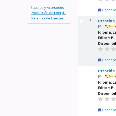
Equipos y Accesorios
Hacer r
Producción de Energí...
Sistemas de Energía
3.
Estacion
por
Agua
Idioma:
E
Editor:
Bu
Disponibi
Hacer r
4.
Estación
por
Agua
Idioma:
E
Editor:
Bu
Disponibi
Hacer r