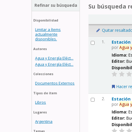
Refinar su búsqueda
Su búsqueda re
Disponibilidad
Limitar a ítems
Quitar resaltad
actualmente
disponibles.
1.
Estación
por
Agua
Autores
Idioma:
E
Agua y Energía Eléct...
Editor:
Bu
Agua y Energía Eléct...
Disponibi
Colecciones
Documentos Externos
Hacer r
Tipos de ítem
2.
Estación
Libros
por
Agua
Idioma:
E
Lugares
Editor:
Bu
Argentina
Disponibi
Temas