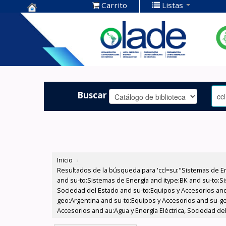
Carrito
Listas
Centro de
Documentación
OLADE -
Buscar
Inicio
›
Resultados de la búsqueda para 'ccl=su:"Sistemas de E
and su-to:Sistemas de Energía and itype:BK and su-to:Si
Sociedad del Estado and su-to:Equipos y Accesorios and
geo:Argentina and su-to:Equipos y Accesorios and su-g
Accesorios and au:Agua y Energía Eléctrica, Sociedad del