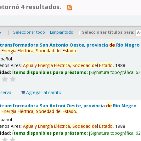
tornó 4 resultados.
|
Seleccionar todo
Limpiar todo
|
Seleccionar títulos para:
o
 transformadora San Antonio Oeste, provincia
de
Río Negro
y
Energía
Eléctrica,
Sociedad
de
l
Estado
.
spañol
enos Aires:
Agua
y
Energía
Eléctrica,
Sociedad
de
l
Estado
, 1988
lidad:
Ítems disponibles para préstamo:
Signatura topográfica:
62
eserva
Agregar al carrito
 transformadora San Antoni Oeste, provincia
de
Río Negro
y
Energía
Eléctrica,
Sociedad
de
l
Estado
.
spañol
enos Aires:
Agua
y
Energía
Eléctrica,
Sociedad
de
l
Estado
, 1988
lidad:
Ítems disponibles para préstamo:
Signatura topográfica:
62