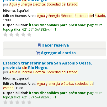
por
Agua
y
Energía
Eléctrica,
Sociedad
de
l
Estado
.
Idioma:
Español
Editor:
Buenos Aires:
Agua
y
Energía
Eléctrica,
Sociedad
de
l
Estado
,
1988
Disponibilidad:
Ítems disponibles para préstamo:
Signatura
topográfica:
621.374.5/A282/v.4
(1).
Hacer reserva
Agregar al carrito
Estacion transformadora San Antonio Oeste,
provincia
de
Río Negro.
por
Agua
y
Energía
Eléctrica,
Sociedad
de
l
Estado
.
Idioma:
Español
Editor:
Buenos Aires:
Agua
y
energía
eléctrica,
sociedad
de
l
estado
, 1988
Disponibilidad:
Ítems disponibles para préstamo:
Signatura
topográfica:
621.374.5/A282/v.3
(1).