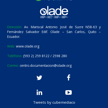
Dirección:
Av. Mariscal Antonio José de Sucre N58-63 y
Fernández Salvador Edif. Olade – San Carlos, Quito –
Ecuador.
Web:
www.olade.org
Teléfono:
(593 2) 259 8122 / 2598 280
Correo:
centro.documentacion@olade.org
Tweets by cubemediaco