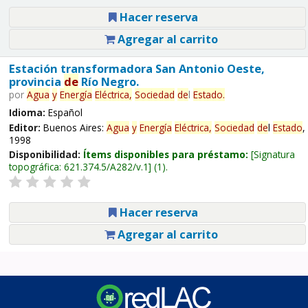
Hacer reserva
Agregar al carrito
Estación transformadora San Antonio Oeste,
provincia
de
Río Negro.
por
Agua
y
Energía
Eléctrica,
Sociedad
de
l
Estado
.
Idioma:
Español
Editor:
Buenos Aires:
Agua
y
Energía
Eléctrica,
Sociedad
de
l
Estado
,
1998
Disponibilidad:
Ítems disponibles para préstamo:
Signatura
topográfica:
621.374.5/A282/v.1
(1).
Hacer reserva
Agregar al carrito