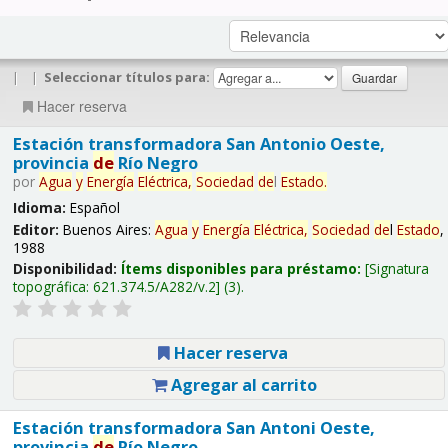
|
|
Seleccionar títulos para:
Hacer reserva
Estación transformadora San Antonio Oeste,
provincia
de
Río Negro
por
Agua
y
Energía
Eléctrica,
Sociedad
de
l
Estado
.
Idioma:
Español
Editor:
Buenos Aires:
Agua
y
Energía
Eléctrica,
Sociedad
de
l
Estado
,
1988
Disponibilidad:
Ítems disponibles para préstamo:
Signatura
topográfica:
621.374.5/A282/v.2
(3).
Hacer reserva
Agregar al carrito
Estación transformadora San Antoni Oeste,
provincia
de
Río Negro