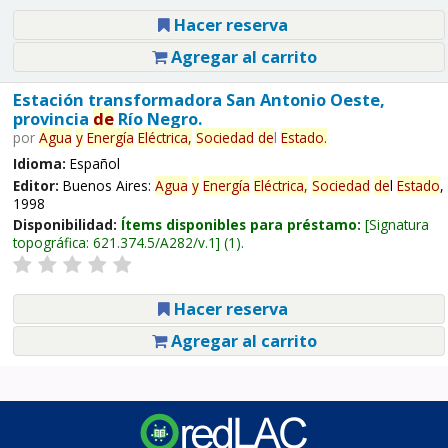
Hacer reserva
Agregar al carrito
Estación transformadora San Antonio Oeste,
provincia
de
Río Negro.
por
Agua
y
Energía
Eléctrica,
Sociedad
de
l
Estado
.
Idioma:
Español
Editor:
Buenos Aires:
Agua
y
Energía
Eléctrica,
Sociedad
de
l
Estado
,
1998
Disponibilidad:
Ítems disponibles para préstamo:
Signatura
topográfica:
621.374.5/A282/v.1
(1).
Hacer reserva
Agregar al carrito