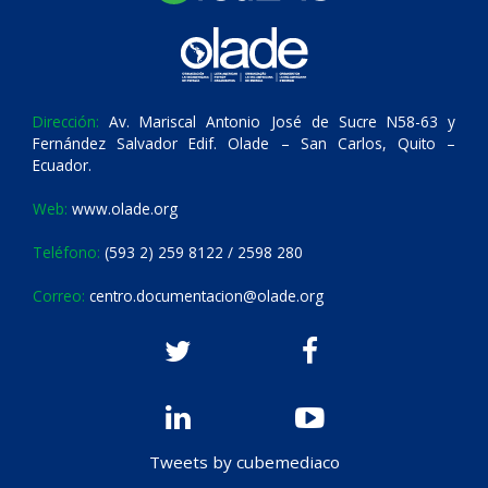
Dirección:
Av. Mariscal Antonio José de Sucre N58-63 y
Fernández Salvador Edif. Olade – San Carlos, Quito –
Ecuador.
Web:
www.olade.org
Teléfono:
(593 2) 259 8122 / 2598 280
Correo:
centro.documentacion@olade.org
Tweets by cubemediaco