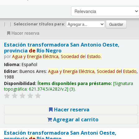
|
|
Seleccionar títulos para:
Hacer reserva
Estación transformadora San Antonio Oeste,
provincia
de
Río Negro
por
Agua
y
Energía
Eléctrica,
Sociedad
de
l
Estado
.
Idioma:
Español
Editor:
Buenos Aires:
Agua
y
Energía
Eléctrica,
Sociedad
de
l
Estado
,
1988
Disponibilidad:
Ítems disponibles para préstamo:
Signatura
topográfica:
621.374.5/A282/v.2
(3).
Hacer reserva
Agregar al carrito
Estación transformadora San Antoni Oeste,
provincia
de
Río Negro