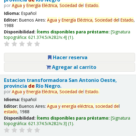
por
Agua
y
Energía
Eléctrica,
Sociedad
de
l
Estado
.
Idioma:
Español
Editor:
Buenos Aires:
Agua
y
Energía
Eléctrica,
Sociedad
de
l
Estado
,
1988
Disponibilidad:
Ítems disponibles para préstamo:
Signatura
topográfica:
621.374.5/A282/v.4
(1).
Hacer reserva
Agregar al carrito
Estacion transformadora San Antonio Oeste,
provincia
de
Río Negro.
por
Agua
y
Energía
Eléctrica,
Sociedad
de
l
Estado
.
Idioma:
Español
Editor:
Buenos Aires:
Agua
y
energía
eléctrica,
sociedad
de
l
estado
, 1988
Disponibilidad:
Ítems disponibles para préstamo:
Signatura
topográfica:
621.374.5/A282/v.3
(1).