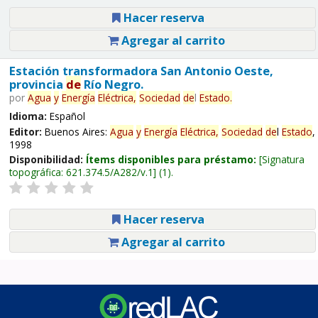
Hacer reserva
Agregar al carrito
Estación transformadora San Antonio Oeste,
provincia
de
Río Negro.
por
Agua
y
Energía
Eléctrica,
Sociedad
de
l
Estado
.
Idioma:
Español
Editor:
Buenos Aires:
Agua
y
Energía
Eléctrica,
Sociedad
de
l
Estado
,
1998
Disponibilidad:
Ítems disponibles para préstamo:
Signatura
topográfica:
621.374.5/A282/v.1
(1).
Hacer reserva
Agregar al carrito