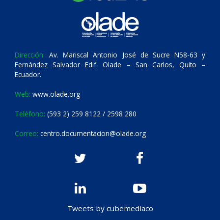
Dirección:
Av. Mariscal Antonio José de Sucre N58-63 y
Fernández Salvador Edif. Olade – San Carlos, Quito –
Ecuador.
Web:
www.olade.org
Teléfono:
(593 2) 259 8122 / 2598 280
Correo:
centro.documentacion@olade.org
Tweets by cubemediaco