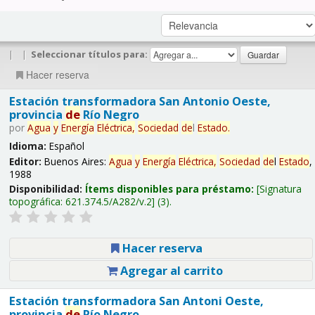
|
|
Seleccionar títulos para:
Hacer reserva
Estación transformadora San Antonio Oeste,
provincia
de
Río Negro
por
Agua
y
Energía
Eléctrica,
Sociedad
de
l
Estado
.
Idioma:
Español
Editor:
Buenos Aires:
Agua
y
Energía
Eléctrica,
Sociedad
de
l
Estado
,
1988
Disponibilidad:
Ítems disponibles para préstamo:
Signatura
topográfica:
621.374.5/A282/v.2
(3).
Hacer reserva
Agregar al carrito
Estación transformadora San Antoni Oeste,
provincia
de
Río Negro