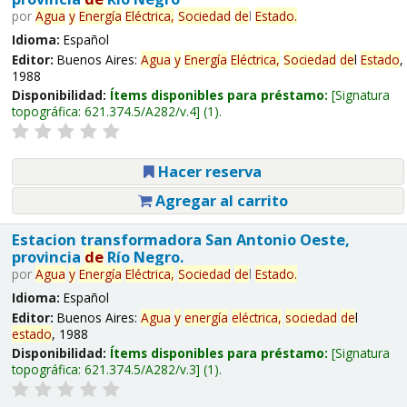
por
Agua
y
Energía
Eléctrica,
Sociedad
de
l
Estado
.
Idioma:
Español
Editor:
Buenos Aires:
Agua
y
Energía
Eléctrica,
Sociedad
de
l
Estado
,
1988
Disponibilidad:
Ítems disponibles para préstamo:
Signatura
topográfica:
621.374.5/A282/v.4
(1).
Hacer reserva
Agregar al carrito
Estacion transformadora San Antonio Oeste,
provincia
de
Río Negro.
por
Agua
y
Energía
Eléctrica,
Sociedad
de
l
Estado
.
Idioma:
Español
Editor:
Buenos Aires:
Agua
y
energía
eléctrica,
sociedad
de
l
estado
, 1988
Disponibilidad:
Ítems disponibles para préstamo:
Signatura
topográfica:
621.374.5/A282/v.3
(1).