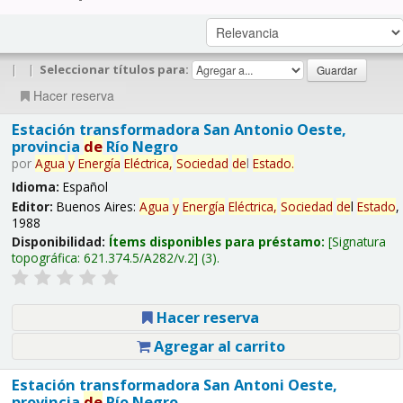
|
|
Seleccionar títulos para:
Hacer reserva
Estación transformadora San Antonio Oeste,
provincia
de
Río Negro
por
Agua
y
Energía
Eléctrica,
Sociedad
de
l
Estado
.
Idioma:
Español
Editor:
Buenos Aires:
Agua
y
Energía
Eléctrica,
Sociedad
de
l
Estado
,
1988
Disponibilidad:
Ítems disponibles para préstamo:
Signatura
topográfica:
621.374.5/A282/v.2
(3).
Hacer reserva
Agregar al carrito
Estación transformadora San Antoni Oeste,
provincia
de
Río Negro