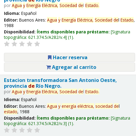
por
Agua
y
Energía
Eléctrica,
Sociedad
de
l
Estado
.
Idioma:
Español
Editor:
Buenos Aires:
Agua
y
Energía
Eléctrica,
Sociedad
de
l
Estado
,
1988
Disponibilidad:
Ítems disponibles para préstamo:
Signatura
topográfica:
621.374.5/A282/v.4
(1).
Hacer reserva
Agregar al carrito
Estacion transformadora San Antonio Oeste,
provincia
de
Río Negro.
por
Agua
y
Energía
Eléctrica,
Sociedad
de
l
Estado
.
Idioma:
Español
Editor:
Buenos Aires:
Agua
y
energía
eléctrica,
sociedad
de
l
estado
, 1988
Disponibilidad:
Ítems disponibles para préstamo:
Signatura
topográfica:
621.374.5/A282/v.3
(1).