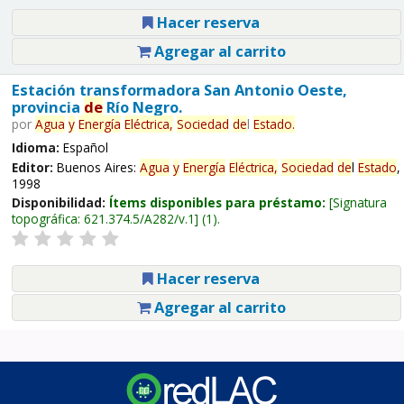
Hacer reserva
Agregar al carrito
Estación transformadora San Antonio Oeste,
provincia
de
Río Negro.
por
Agua
y
Energía
Eléctrica,
Sociedad
de
l
Estado
.
Idioma:
Español
Editor:
Buenos Aires:
Agua
y
Energía
Eléctrica,
Sociedad
de
l
Estado
,
1998
Disponibilidad:
Ítems disponibles para préstamo:
Signatura
topográfica:
621.374.5/A282/v.1
(1).
Hacer reserva
Agregar al carrito