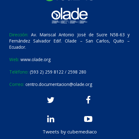
Dirección:
Av. Mariscal Antonio José de Sucre N58-63 y
Fernández Salvador Edif. Olade – San Carlos, Quito –
Ecuador.
Web:
www.olade.org
Teléfono:
(593 2) 259 8122 / 2598 280
Correo:
centro.documentacion@olade.org
Tweets by cubemediaco