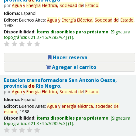
por
Agua
y
Energía
Eléctrica,
Sociedad
de
l
Estado
.
Idioma:
Español
Editor:
Buenos Aires:
Agua
y
Energía
Eléctrica,
Sociedad
de
l
Estado
,
1988
Disponibilidad:
Ítems disponibles para préstamo:
Signatura
topográfica:
621.374.5/A282/v.4
(1).
Hacer reserva
Agregar al carrito
Estacion transformadora San Antonio Oeste,
provincia
de
Río Negro.
por
Agua
y
Energía
Eléctrica,
Sociedad
de
l
Estado
.
Idioma:
Español
Editor:
Buenos Aires:
Agua
y
energía
eléctrica,
sociedad
de
l
estado
, 1988
Disponibilidad:
Ítems disponibles para préstamo:
Signatura
topográfica:
621.374.5/A282/v.3
(1).