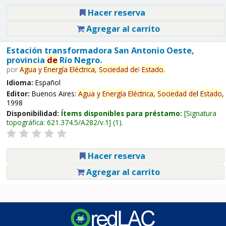
Hacer reserva
Agregar al carrito
Estación transformadora San Antonio Oeste,
provincia
de
Río Negro.
por
Agua
y
Energía
Eléctrica,
Sociedad
de
l
Estado
.
Idioma:
Español
Editor:
Buenos Aires:
Agua
y
Energía
Eléctrica,
Sociedad
de
l
Estado
,
1998
Disponibilidad:
Ítems disponibles para préstamo:
Signatura
topográfica:
621.374.5/A282/v.1
(1).
Hacer reserva
Agregar al carrito