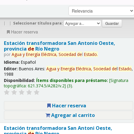
|
|
Seleccionar títulos para:
Hacer reserva
Estación transformadora San Antonio Oeste,
provincia
de
Río Negro
por
Agua
y
Energía
Eléctrica,
Sociedad
de
l
Estado
.
Idioma:
Español
Editor:
Buenos Aires:
Agua
y
Energía
Eléctrica,
Sociedad
de
l
Estado
,
1988
Disponibilidad:
Ítems disponibles para préstamo:
Signatura
topográfica:
621.374.5/A282/v.2
(3).
Hacer reserva
Agregar al carrito
Estación transformadora San Antoni Oeste,
provincia
de
Río Negro