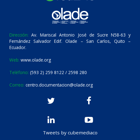
Dirección:
Av. Mariscal Antonio José de Sucre N58-63 y
Fernández Salvador Edif. Olade – San Carlos, Quito –
Ecuador.
Web:
www.olade.org
Teléfono:
(593 2) 259 8122 / 2598 280
Correo:
centro.documentacion@olade.org
Tweets by cubemediaco