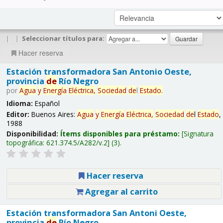
|
|
Seleccionar títulos para:
Hacer reserva
Estación transformadora San Antonio Oeste,
provincia
de
Río Negro
por
Agua
y
Energía
Eléctrica,
Sociedad
de
l
Estado
.
Idioma:
Español
Editor:
Buenos Aires:
Agua
y
Energía
Eléctrica,
Sociedad
de
l
Estado
,
1988
Disponibilidad:
Ítems disponibles para préstamo:
Signatura
topográfica:
621.374.5/A282/v.2
(3).
Hacer reserva
Agregar al carrito
Estación transformadora San Antoni Oeste,
provincia
de
Río Negro