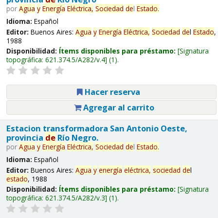
por
Agua
y
Energía
Eléctrica,
Sociedad
de
l
Estado
.
Idioma:
Español
Editor:
Buenos Aires:
Agua
y
Energía
Eléctrica,
Sociedad
de
l
Estado
,
1988
Disponibilidad:
Ítems disponibles para préstamo:
Signatura
topográfica:
621.374.5/A282/v.4
(1).
Hacer reserva
Agregar al carrito
Estacion transformadora San Antonio Oeste,
provincia
de
Río Negro.
por
Agua
y
Energía
Eléctrica,
Sociedad
de
l
Estado
.
Idioma:
Español
Editor:
Buenos Aires:
Agua
y
energía
eléctrica,
sociedad
de
l
estado
, 1988
Disponibilidad:
Ítems disponibles para préstamo:
Signatura
topográfica:
621.374.5/A282/v.3
(1).