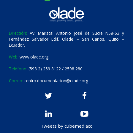
Dirección:
Av. Mariscal Antonio José de Sucre N58-63 y
Fernández Salvador Edif. Olade – San Carlos, Quito –
Ecuador.
Web:
www.olade.org
Teléfono:
(593 2) 259 8122 / 2598 280
Correo:
centro.documentacion@olade.org
Tweets by cubemediaco