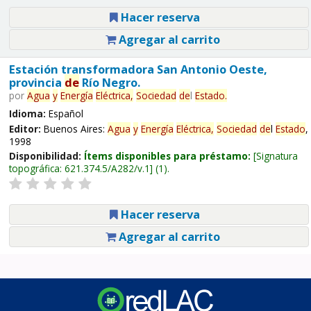
Hacer reserva
Agregar al carrito
Estación transformadora San Antonio Oeste,
provincia
de
Río Negro.
por
Agua
y
Energía
Eléctrica,
Sociedad
de
l
Estado
.
Idioma:
Español
Editor:
Buenos Aires:
Agua
y
Energía
Eléctrica,
Sociedad
de
l
Estado
,
1998
Disponibilidad:
Ítems disponibles para préstamo:
Signatura
topográfica:
621.374.5/A282/v.1
(1).
Hacer reserva
Agregar al carrito