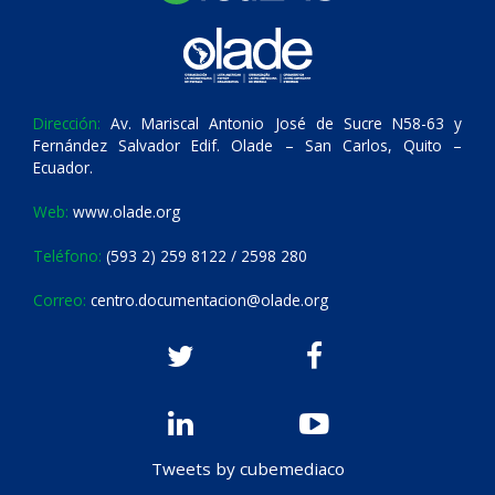
Dirección:
Av. Mariscal Antonio José de Sucre N58-63 y
Fernández Salvador Edif. Olade – San Carlos, Quito –
Ecuador.
Web:
www.olade.org
Teléfono:
(593 2) 259 8122 / 2598 280
Correo:
centro.documentacion@olade.org
Tweets by cubemediaco