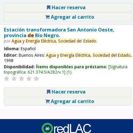
Hacer reserva
Agregar al carrito
Estación transformadora San Antonio Oeste,
provincia
de
Río Negro.
por
Agua
y
Energía
Eléctrica,
Sociedad
de
l
Estado
.
Idioma:
Español
Editor:
Buenos Aires:
Agua
y
Energía
Eléctrica,
Sociedad
de
l
Estado
,
1998
Disponibilidad:
Ítems disponibles para préstamo:
Signatura
topográfica:
621.374.5/A282/v.1
(1).
Hacer reserva
Agregar al carrito