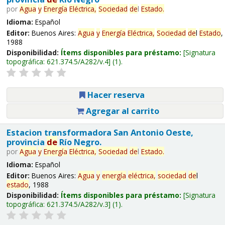
por
Agua
y
Energía
Eléctrica,
Sociedad
de
l
Estado
.
Idioma:
Español
Editor:
Buenos Aires:
Agua
y
Energía
Eléctrica,
Sociedad
de
l
Estado
,
1988
Disponibilidad:
Ítems disponibles para préstamo:
Signatura
topográfica:
621.374.5/A282/v.4
(1).
Hacer reserva
Agregar al carrito
Estacion transformadora San Antonio Oeste,
provincia
de
Río Negro.
por
Agua
y
Energía
Eléctrica,
Sociedad
de
l
Estado
.
Idioma:
Español
Editor:
Buenos Aires:
Agua
y
energía
eléctrica,
sociedad
de
l
estado
, 1988
Disponibilidad:
Ítems disponibles para préstamo:
Signatura
topográfica:
621.374.5/A282/v.3
(1).