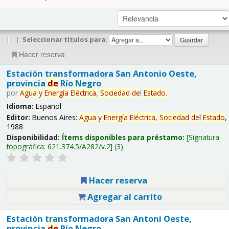
|
|
Seleccionar títulos para:
Hacer reserva
Estación transformadora San Antonio Oeste,
provincia
de
Río Negro
por
Agua
y
Energía
Eléctrica,
Sociedad
de
l
Estado
.
Idioma:
Español
Editor:
Buenos Aires:
Agua
y
Energía
Eléctrica,
Sociedad
de
l
Estado
,
1988
Disponibilidad:
Ítems disponibles para préstamo:
Signatura
topográfica:
621.374.5/A282/v.2
(3).
Hacer reserva
Agregar al carrito
Estación transformadora San Antoni Oeste,
provincia
de
Río Negro