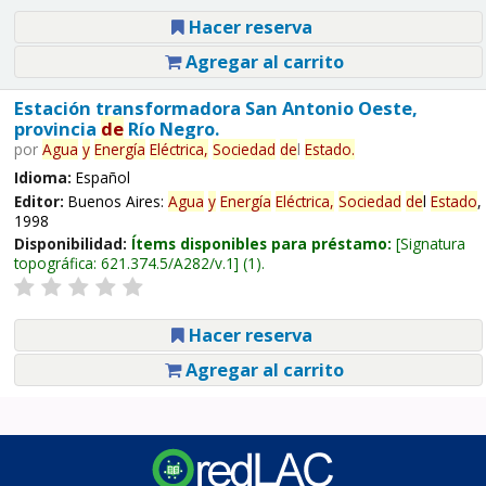
Hacer reserva
Agregar al carrito
Estación transformadora San Antonio Oeste,
provincia
de
Río Negro.
por
Agua
y
Energía
Eléctrica,
Sociedad
de
l
Estado
.
Idioma:
Español
Editor:
Buenos Aires:
Agua
y
Energía
Eléctrica,
Sociedad
de
l
Estado
,
1998
Disponibilidad:
Ítems disponibles para préstamo:
Signatura
topográfica:
621.374.5/A282/v.1
(1).
Hacer reserva
Agregar al carrito