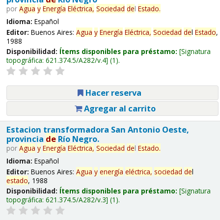
por
Agua
y
Energía
Eléctrica,
Sociedad
de
l
Estado
.
Idioma:
Español
Editor:
Buenos Aires:
Agua
y
Energía
Eléctrica,
Sociedad
de
l
Estado
,
1988
Disponibilidad:
Ítems disponibles para préstamo:
Signatura
topográfica:
621.374.5/A282/v.4
(1).
Hacer reserva
Agregar al carrito
Estacion transformadora San Antonio Oeste,
provincia
de
Río Negro.
por
Agua
y
Energía
Eléctrica,
Sociedad
de
l
Estado
.
Idioma:
Español
Editor:
Buenos Aires:
Agua
y
energía
eléctrica,
sociedad
de
l
estado
, 1988
Disponibilidad:
Ítems disponibles para préstamo:
Signatura
topográfica:
621.374.5/A282/v.3
(1).