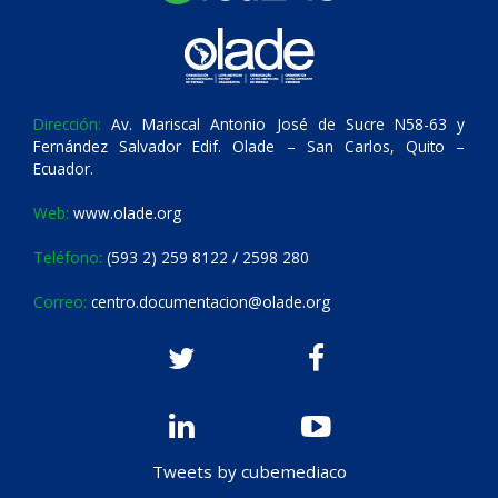
Dirección:
Av. Mariscal Antonio José de Sucre N58-63 y
Fernández Salvador Edif. Olade – San Carlos, Quito –
Ecuador.
Web:
www.olade.org
Teléfono:
(593 2) 259 8122 / 2598 280
Correo:
centro.documentacion@olade.org
Tweets by cubemediaco