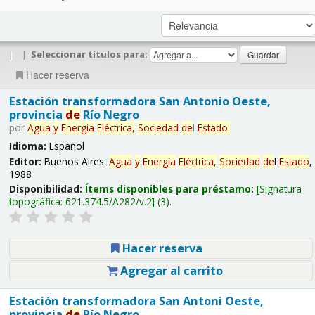
|
|
Seleccionar títulos para:
Hacer reserva
Estación transformadora San Antonio Oeste,
provincia
de
Río Negro
por
Agua
y
Energía
Eléctrica,
Sociedad
de
l
Estado
.
Idioma:
Español
Editor:
Buenos Aires:
Agua
y
Energía
Eléctrica,
Sociedad
de
l
Estado
,
1988
Disponibilidad:
Ítems disponibles para préstamo:
Signatura
topográfica:
621.374.5/A282/v.2
(3).
Hacer reserva
Agregar al carrito
Estación transformadora San Antoni Oeste,
provincia
de
Río Negro