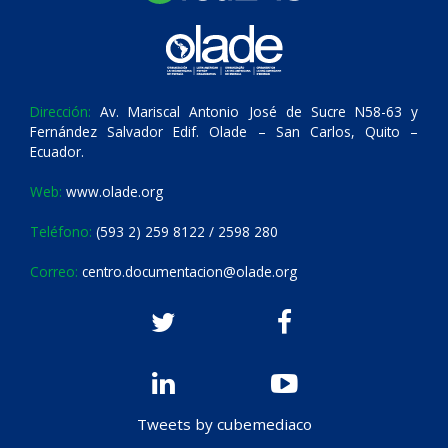
Dirección:
Av. Mariscal Antonio José de Sucre N58-63 y
Fernández Salvador Edif. Olade – San Carlos, Quito –
Ecuador.
Web:
www.olade.org
Teléfono:
(593 2) 259 8122 / 2598 280
Correo:
centro.documentacion@olade.org
Tweets by cubemediaco