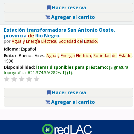
Hacer reserva
Agregar al carrito
Estación transformadora San Antonio Oeste,
provincia
de
Río Negro.
por
Agua
y
Energía
Eléctrica,
Sociedad
de
l
Estado
.
Idioma:
Español
Editor:
Buenos Aires:
Agua
y
Energía
Eléctrica,
Sociedad
de
l
Estado
,
1998
Disponibilidad:
Ítems disponibles para préstamo:
Signatura
topográfica:
621.374.5/A282/v.1
(1).
Hacer reserva
Agregar al carrito