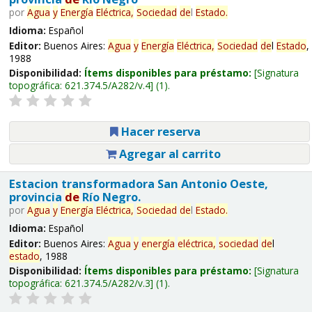
por
Agua
y
Energía
Eléctrica,
Sociedad
de
l
Estado
.
Idioma:
Español
Editor:
Buenos Aires:
Agua
y
Energía
Eléctrica,
Sociedad
de
l
Estado
,
1988
Disponibilidad:
Ítems disponibles para préstamo:
Signatura
topográfica:
621.374.5/A282/v.4
(1).
Hacer reserva
Agregar al carrito
Estacion transformadora San Antonio Oeste,
provincia
de
Río Negro.
por
Agua
y
Energía
Eléctrica,
Sociedad
de
l
Estado
.
Idioma:
Español
Editor:
Buenos Aires:
Agua
y
energía
eléctrica,
sociedad
de
l
estado
, 1988
Disponibilidad:
Ítems disponibles para préstamo:
Signatura
topográfica:
621.374.5/A282/v.3
(1).