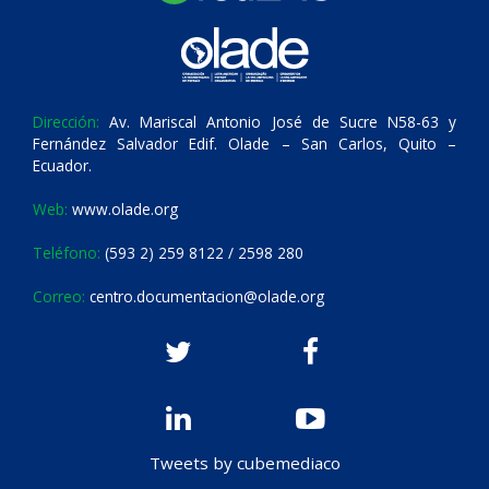
Dirección:
Av. Mariscal Antonio José de Sucre N58-63 y
Fernández Salvador Edif. Olade – San Carlos, Quito –
Ecuador.
Web:
www.olade.org
Teléfono:
(593 2) 259 8122 / 2598 280
Correo:
centro.documentacion@olade.org
Tweets by cubemediaco