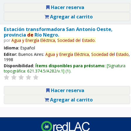
Hacer reserva
Agregar al carrito
Estación transformadora San Antonio Oeste,
provincia
de
Río Negro.
por
Agua
y
Energía
Eléctrica,
Sociedad
de
l
Estado
.
Idioma:
Español
Editor:
Buenos Aires:
Agua
y
Energía
Eléctrica,
Sociedad
de
l
Estado
,
1998
Disponibilidad:
Ítems disponibles para préstamo:
Signatura
topográfica:
621.374.5/A282/v.1
(1).
Hacer reserva
Agregar al carrito