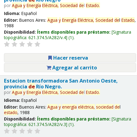
por
Agua
y
Energía
Eléctrica,
Sociedad
de
l
Estado
.
Idioma:
Español
Editor:
Buenos Aires:
Agua
y
Energía
Eléctrica,
Sociedad
de
l
Estado
,
1988
Disponibilidad:
Ítems disponibles para préstamo:
Signatura
topográfica:
621.374.5/A282/v.4
(1).
Hacer reserva
Agregar al carrito
Estacion transformadora San Antonio Oeste,
provincia
de
Río Negro.
por
Agua
y
Energía
Eléctrica,
Sociedad
de
l
Estado
.
Idioma:
Español
Editor:
Buenos Aires:
Agua
y
energía
eléctrica,
sociedad
de
l
estado
, 1988
Disponibilidad:
Ítems disponibles para préstamo:
Signatura
topográfica:
621.374.5/A282/v.3
(1).