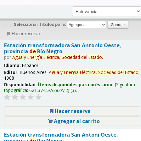
|
|
Seleccionar títulos para:
Hacer reserva
Estación transformadora San Antonio Oeste,
provincia
de
Río Negro
por
Agua
y
Energía
Eléctrica,
Sociedad
de
l
Estado
.
Idioma:
Español
Editor:
Buenos Aires:
Agua
y
Energía
Eléctrica,
Sociedad
de
l
Estado
,
1988
Disponibilidad:
Ítems disponibles para préstamo:
Signatura
topográfica:
621.374.5/A282/v.2
(3).
Hacer reserva
Agregar al carrito
Estación transformadora San Antoni Oeste,
provincia
de
Río Negro