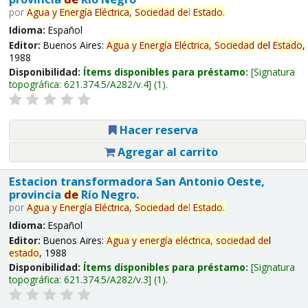
por
Agua
y
Energía
Eléctrica,
Sociedad
de
l
Estado
.
Idioma:
Español
Editor:
Buenos Aires:
Agua
y
Energía
Eléctrica,
Sociedad
de
l
Estado
,
1988
Disponibilidad:
Ítems disponibles para préstamo:
Signatura
topográfica:
621.374.5/A282/v.4
(1).
Hacer reserva
Agregar al carrito
Estacion transformadora San Antonio Oeste,
provincia
de
Río Negro.
por
Agua
y
Energía
Eléctrica,
Sociedad
de
l
Estado
.
Idioma:
Español
Editor:
Buenos Aires:
Agua
y
energía
eléctrica,
sociedad
de
l
estado
, 1988
Disponibilidad:
Ítems disponibles para préstamo:
Signatura
topográfica:
621.374.5/A282/v.3
(1).