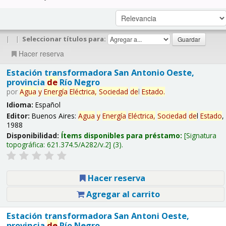
|
|
Seleccionar títulos para:
Hacer reserva
Estación transformadora San Antonio Oeste,
provincia
de
Río Negro
por
Agua
y
Energía
Eléctrica,
Sociedad
de
l
Estado
.
Idioma:
Español
Editor:
Buenos Aires:
Agua
y
Energía
Eléctrica,
Sociedad
de
l
Estado
,
1988
Disponibilidad:
Ítems disponibles para préstamo:
Signatura
topográfica:
621.374.5/A282/v.2
(3).
Hacer reserva
Agregar al carrito
Estación transformadora San Antoni Oeste,
provincia
de
Río Negro