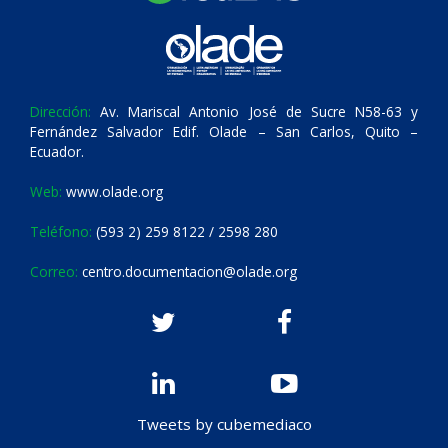
Dirección:
Av. Mariscal Antonio José de Sucre N58-63 y
Fernández Salvador Edif. Olade – San Carlos, Quito –
Ecuador.
Web:
www.olade.org
Teléfono:
(593 2) 259 8122 / 2598 280
Correo:
centro.documentacion@olade.org
Tweets by cubemediaco