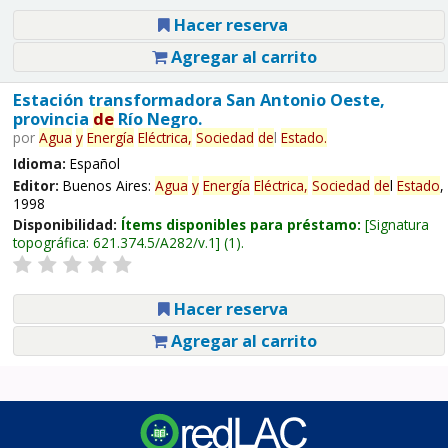
Hacer reserva
Agregar al carrito
Estación transformadora San Antonio Oeste,
provincia
de
Río Negro.
por
Agua
y
Energía
Eléctrica,
Sociedad
de
l
Estado
.
Idioma:
Español
Editor:
Buenos Aires:
Agua
y
Energía
Eléctrica,
Sociedad
de
l
Estado
,
1998
Disponibilidad:
Ítems disponibles para préstamo:
Signatura
topográfica:
621.374.5/A282/v.1
(1).
Hacer reserva
Agregar al carrito