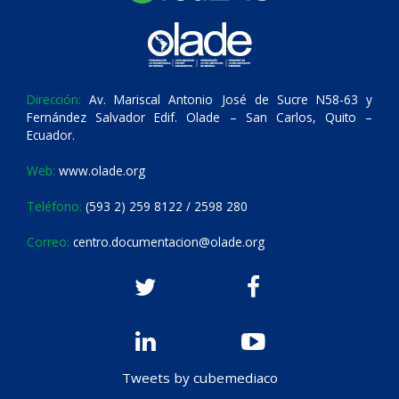
Dirección:
Av. Mariscal Antonio José de Sucre N58-63 y
Fernández Salvador Edif. Olade – San Carlos, Quito –
Ecuador.
Web:
www.olade.org
Teléfono:
(593 2) 259 8122 / 2598 280
Correo:
centro.documentacion@olade.org
Tweets by cubemediaco