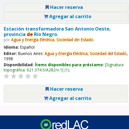
Hacer reserva
Agregar al carrito
Estación transformadora San Antonio Oeste,
provincia
de
Río Negro.
por
Agua
y
Energía
Eléctrica,
Sociedad
de
l
Estado
.
Idioma:
Español
Editor:
Buenos Aires:
Agua
y
Energía
Eléctrica,
Sociedad
de
l
Estado
,
1998
Disponibilidad:
Ítems disponibles para préstamo:
Signatura
topográfica:
621.374.5/A282/v.1
(1).
Hacer reserva
Agregar al carrito