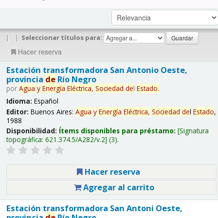
|
|
Seleccionar títulos para:
Hacer reserva
Estación transformadora San Antonio Oeste,
provincia
de
Río Negro
por
Agua
y
Energía
Eléctrica,
Sociedad
de
l
Estado
.
Idioma:
Español
Editor:
Buenos Aires:
Agua
y
Energía
Eléctrica,
Sociedad
de
l
Estado
,
1988
Disponibilidad:
Ítems disponibles para préstamo:
Signatura
topográfica:
621.374.5/A282/v.2
(3).
Hacer reserva
Agregar al carrito
Estación transformadora San Antoni Oeste,
provincia
de
Río Negro