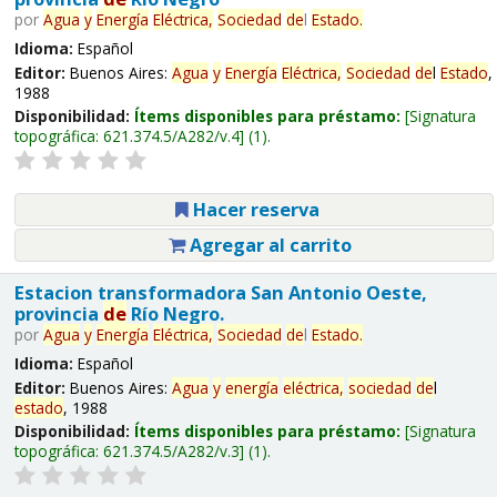
por
Agua
y
Energía
Eléctrica,
Sociedad
de
l
Estado
.
Idioma:
Español
Editor:
Buenos Aires:
Agua
y
Energía
Eléctrica,
Sociedad
de
l
Estado
,
1988
Disponibilidad:
Ítems disponibles para préstamo:
Signatura
topográfica:
621.374.5/A282/v.4
(1).
Hacer reserva
Agregar al carrito
Estacion transformadora San Antonio Oeste,
provincia
de
Río Negro.
por
Agua
y
Energía
Eléctrica,
Sociedad
de
l
Estado
.
Idioma:
Español
Editor:
Buenos Aires:
Agua
y
energía
eléctrica,
sociedad
de
l
estado
, 1988
Disponibilidad:
Ítems disponibles para préstamo:
Signatura
topográfica:
621.374.5/A282/v.3
(1).