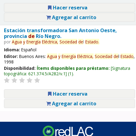
Hacer reserva
Agregar al carrito
Estación transformadora San Antonio Oeste,
provincia
de
Río Negro.
por
Agua
y
Energía
Eléctrica,
Sociedad
de
l
Estado
.
Idioma:
Español
Editor:
Buenos Aires:
Agua
y
Energía
Eléctrica,
Sociedad
de
l
Estado
,
1998
Disponibilidad:
Ítems disponibles para préstamo:
Signatura
topográfica:
621.374.5/A282/v.1
(1).
Hacer reserva
Agregar al carrito