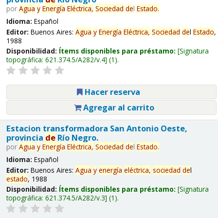
por
Agua
y
Energía
Eléctrica,
Sociedad
de
l
Estado
.
Idioma:
Español
Editor:
Buenos Aires:
Agua
y
Energía
Eléctrica,
Sociedad
de
l
Estado
,
1988
Disponibilidad:
Ítems disponibles para préstamo:
Signatura
topográfica:
621.374.5/A282/v.4
(1).
Hacer reserva
Agregar al carrito
Estacion transformadora San Antonio Oeste,
provincia
de
Río Negro.
por
Agua
y
Energía
Eléctrica,
Sociedad
de
l
Estado
.
Idioma:
Español
Editor:
Buenos Aires:
Agua
y
energía
eléctrica,
sociedad
de
l
estado
, 1988
Disponibilidad:
Ítems disponibles para préstamo:
Signatura
topográfica:
621.374.5/A282/v.3
(1).