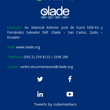
Dirección:
Av. Mariscal Antonio José de Sucre N58-63 y
Fernández Salvador Edif. Olade – San Carlos, Quito –
Ecuador.
Web:
www.olade.org
Teléfono:
(593 2) 259 8122 / 2598 280
Correo:
centro.documentacion@olade.org
Tweets by cubemediaco