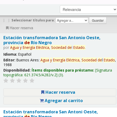
|
|
Seleccionar títulos para:
Hacer reserva
Estación transformadora San Antonio Oeste,
provincia
de
Río Negro
por
Agua
y
Energía
Eléctrica,
Sociedad
de
l
Estado
.
Idioma:
Español
Editor:
Buenos Aires:
Agua
y
Energía
Eléctrica,
Sociedad
de
l
Estado
,
1988
Disponibilidad:
Ítems disponibles para préstamo:
Signatura
topográfica:
621.374.5/A282/v.2
(3).
Hacer reserva
Agregar al carrito
Estación transformadora San Antoni Oeste,
provincia
de
Río Negro