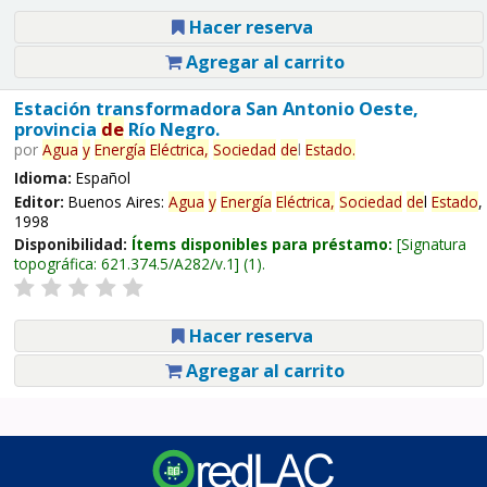
Hacer reserva
Agregar al carrito
Estación transformadora San Antonio Oeste,
provincia
de
Río Negro.
por
Agua
y
Energía
Eléctrica,
Sociedad
de
l
Estado
.
Idioma:
Español
Editor:
Buenos Aires:
Agua
y
Energía
Eléctrica,
Sociedad
de
l
Estado
,
1998
Disponibilidad:
Ítems disponibles para préstamo:
Signatura
topográfica:
621.374.5/A282/v.1
(1).
Hacer reserva
Agregar al carrito