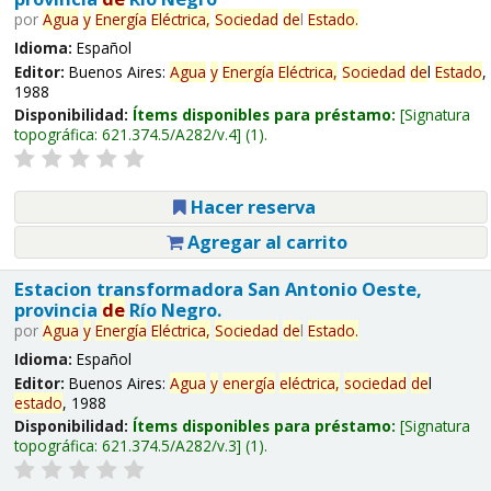
por
Agua
y
Energía
Eléctrica,
Sociedad
de
l
Estado
.
Idioma:
Español
Editor:
Buenos Aires:
Agua
y
Energía
Eléctrica,
Sociedad
de
l
Estado
,
1988
Disponibilidad:
Ítems disponibles para préstamo:
Signatura
topográfica:
621.374.5/A282/v.4
(1).
Hacer reserva
Agregar al carrito
Estacion transformadora San Antonio Oeste,
provincia
de
Río Negro.
por
Agua
y
Energía
Eléctrica,
Sociedad
de
l
Estado
.
Idioma:
Español
Editor:
Buenos Aires:
Agua
y
energía
eléctrica,
sociedad
de
l
estado
, 1988
Disponibilidad:
Ítems disponibles para préstamo:
Signatura
topográfica:
621.374.5/A282/v.3
(1).