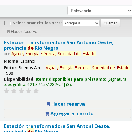
|
|
Seleccionar títulos para:
Hacer reserva
Estación transformadora San Antonio Oeste,
provincia
de
Río Negro
por
Agua
y
Energía
Eléctrica,
Sociedad
de
l
Estado
.
Idioma:
Español
Editor:
Buenos Aires:
Agua
y
Energía
Eléctrica,
Sociedad
de
l
Estado
,
1988
Disponibilidad:
Ítems disponibles para préstamo:
Signatura
topográfica:
621.374.5/A282/v.2
(3).
Hacer reserva
Agregar al carrito
Estación transformadora San Antoni Oeste,
provincia
de
Río Negro