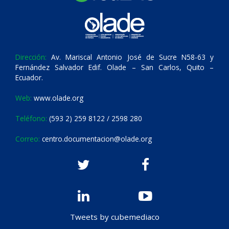
Dirección:
Av. Mariscal Antonio José de Sucre N58-63 y
Fernández Salvador Edif. Olade – San Carlos, Quito –
Ecuador.
Web:
www.olade.org
Teléfono:
(593 2) 259 8122 / 2598 280
Correo:
centro.documentacion@olade.org
Tweets by cubemediaco