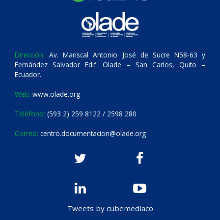
Dirección:
Av. Mariscal Antonio José de Sucre N58-63 y
Fernández Salvador Edif. Olade – San Carlos, Quito –
Ecuador.
Web:
www.olade.org
Teléfono:
(593 2) 259 8122 / 2598 280
Correo:
centro.documentacion@olade.org
Tweets by cubemediaco