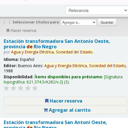
|
|
Seleccionar títulos para:
Hacer reserva
Estación transformadora San Antonio Oeste,
provincia
de
Río Negro
por
Agua
y
Energía
Eléctrica,
Sociedad
de
l
Estado
.
Idioma:
Español
Editor:
Buenos Aires:
Agua
y
Energía
Eléctrica,
Sociedad
de
l
Estado
,
1988
Disponibilidad:
Ítems disponibles para préstamo:
Signatura
topográfica:
621.374.5/A282/v.2
(3).
Hacer reserva
Agregar al carrito
Estación transformadora San Antoni Oeste,
provincia
de
Río Negro