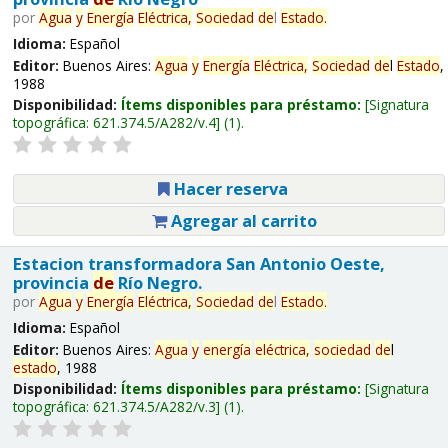
por
Agua
y
Energía
Eléctrica,
Sociedad
de
l
Estado
.
Idioma:
Español
Editor:
Buenos Aires:
Agua
y
Energía
Eléctrica,
Sociedad
de
l
Estado
,
1988
Disponibilidad:
Ítems disponibles para préstamo:
Signatura
topográfica:
621.374.5/A282/v.4
(1).
Hacer reserva
Agregar al carrito
Estacion transformadora San Antonio Oeste,
provincia
de
Río Negro.
por
Agua
y
Energía
Eléctrica,
Sociedad
de
l
Estado
.
Idioma:
Español
Editor:
Buenos Aires:
Agua
y
energía
eléctrica,
sociedad
de
l
estado
, 1988
Disponibilidad:
Ítems disponibles para préstamo:
Signatura
topográfica:
621.374.5/A282/v.3
(1).