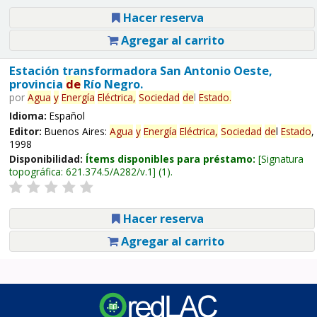
Hacer reserva
Agregar al carrito
Estación transformadora San Antonio Oeste,
provincia
de
Río Negro.
por
Agua
y
Energía
Eléctrica,
Sociedad
de
l
Estado
.
Idioma:
Español
Editor:
Buenos Aires:
Agua
y
Energía
Eléctrica,
Sociedad
de
l
Estado
,
1998
Disponibilidad:
Ítems disponibles para préstamo:
Signatura
topográfica:
621.374.5/A282/v.1
(1).
Hacer reserva
Agregar al carrito