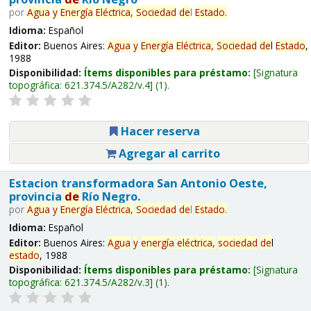
por
Agua
y
Energía
Eléctrica,
Sociedad
de
l
Estado
.
Idioma:
Español
Editor:
Buenos Aires:
Agua
y
Energía
Eléctrica,
Sociedad
de
l
Estado
,
1988
Disponibilidad:
Ítems disponibles para préstamo:
Signatura
topográfica:
621.374.5/A282/v.4
(1).
Hacer reserva
Agregar al carrito
Estacion transformadora San Antonio Oeste,
provincia
de
Río Negro.
por
Agua
y
Energía
Eléctrica,
Sociedad
de
l
Estado
.
Idioma:
Español
Editor:
Buenos Aires:
Agua
y
energía
eléctrica,
sociedad
de
l
estado
, 1988
Disponibilidad:
Ítems disponibles para préstamo:
Signatura
topográfica:
621.374.5/A282/v.3
(1).