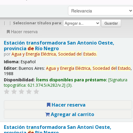
|
|
Seleccionar títulos para:
Hacer reserva
Estación transformadora San Antonio Oeste,
provincia
de
Río Negro
por
Agua
y
Energía
Eléctrica,
Sociedad
de
l
Estado
.
Idioma:
Español
Editor:
Buenos Aires:
Agua
y
Energía
Eléctrica,
Sociedad
de
l
Estado
,
1988
Disponibilidad:
Ítems disponibles para préstamo:
Signatura
topográfica:
621.374.5/A282/v.2
(3).
Hacer reserva
Agregar al carrito
Estación transformadora San Antoni Oeste,
provincia
de
Río Negro