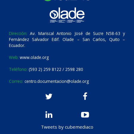
Dirección:
Av. Mariscal Antonio José de Sucre N58-63 y
Fernández Salvador Edif. Olade – San Carlos, Quito –
Ecuador.
Web:
www.olade.org
Teléfono:
(593 2) 259 8122 / 2598 280
Correo:
centro.documentacion@olade.org
Tweets by cubemediaco