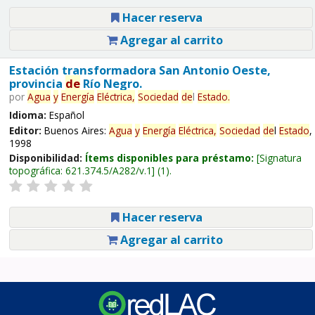
Hacer reserva
Agregar al carrito
Estación transformadora San Antonio Oeste,
provincia
de
Río Negro.
por
Agua
y
Energía
Eléctrica,
Sociedad
de
l
Estado
.
Idioma:
Español
Editor:
Buenos Aires:
Agua
y
Energía
Eléctrica,
Sociedad
de
l
Estado
,
1998
Disponibilidad:
Ítems disponibles para préstamo:
Signatura
topográfica:
621.374.5/A282/v.1
(1).
Hacer reserva
Agregar al carrito