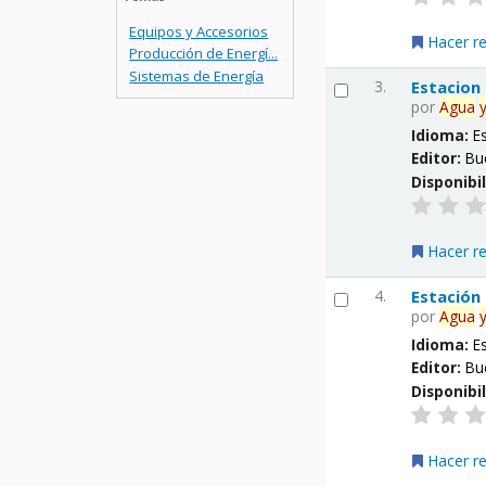
Equipos y Accesorios
Hacer r
Producción de Energí...
Sistemas de Energía
3.
Estacion
por
Agua
Idioma:
E
Editor:
Bu
Disponibi
Hacer r
4.
Estación
por
Agua
Idioma:
E
Editor:
Bu
Disponibi
Hacer r