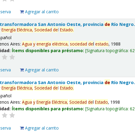
eserva
Agregar al carrito
 transformadora San Antonio Oeste, provincia
de
Río Negro
y
Energía
Eléctrica,
Sociedad
de
l
Estado
.
spañol
enos Aires:
Agua
y
energía
eléctrica,
sociedad
de
l
estado
, 1988
lidad:
Ítems disponibles para préstamo:
Signatura topográfica:
62
eserva
Agregar al carrito
 transformadora San Antonio Oeste, provincia
de
Río Negro
y
Energía
Eléctrica,
Sociedad
de
l
Estado
.
spañol
enos Aires:
Agua
y
Energía
Eléctrica,
Sociedad
de
l
Estado
, 1998
lidad:
Ítems disponibles para préstamo:
Signatura topográfica:
62
eserva
Agregar al carrito