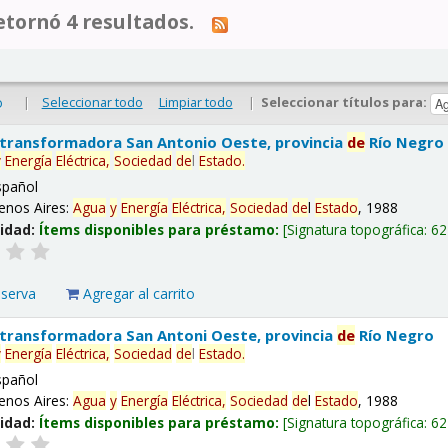
tornó 4 resultados.
|
Seleccionar todo
Limpiar todo
|
Seleccionar títulos para:
o
 transformadora San Antonio Oeste, provincia
de
Río Negro
y
Energía
Eléctrica,
Sociedad
de
l
Estado
.
spañol
enos Aires:
Agua
y
Energía
Eléctrica,
Sociedad
de
l
Estado
, 1988
lidad:
Ítems disponibles para préstamo:
Signatura topográfica:
62
eserva
Agregar al carrito
 transformadora San Antoni Oeste, provincia
de
Río Negro
y
Energía
Eléctrica,
Sociedad
de
l
Estado
.
spañol
enos Aires:
Agua
y
Energía
Eléctrica,
Sociedad
de
l
Estado
, 1988
lidad:
Ítems disponibles para préstamo:
Signatura topográfica:
62