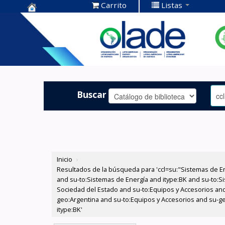
Carrito
Listas
Centro de
Documentación
OLADE -
Buscar
Inicio
›
Resultados de la búsqueda para 'ccl=su:"Sistemas de E
and su-to:Sistemas de Energía and itype:BK and su-to:Si
Sociedad del Estado and su-to:Equipos y Accesorios and
geo:Argentina and su-to:Equipos y Accesorios and su-ge
itype:BK'