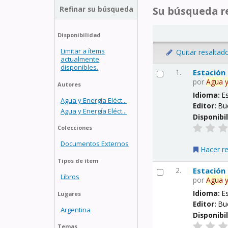
Refinar su búsqueda
Su búsqueda re
Disponibilidad
Limitar a ítems
Quitar resaltad
actualmente
disponibles.
1.
Estación
por
Agua
Autores
Idioma:
E
Agua y Energía Eléct...
Editor:
Bu
Agua y Energía Eléct...
Disponibi
Colecciones
Documentos Externos
Hacer r
Tipos de ítem
2.
Estación
Libros
por
Agua
Idioma:
E
Lugares
Editor:
Bu
Argentina
Disponibi
Temas