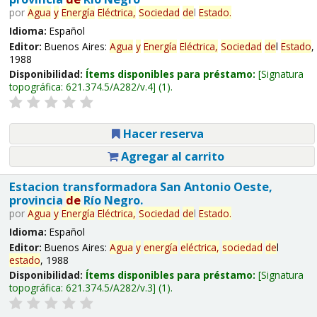
por
Agua
y
Energía
Eléctrica,
Sociedad
de
l
Estado
.
Idioma:
Español
Editor:
Buenos Aires:
Agua
y
Energía
Eléctrica,
Sociedad
de
l
Estado
,
1988
Disponibilidad:
Ítems disponibles para préstamo:
Signatura
topográfica:
621.374.5/A282/v.4
(1).
Hacer reserva
Agregar al carrito
Estacion transformadora San Antonio Oeste,
provincia
de
Río Negro.
por
Agua
y
Energía
Eléctrica,
Sociedad
de
l
Estado
.
Idioma:
Español
Editor:
Buenos Aires:
Agua
y
energía
eléctrica,
sociedad
de
l
estado
, 1988
Disponibilidad:
Ítems disponibles para préstamo:
Signatura
topográfica:
621.374.5/A282/v.3
(1).