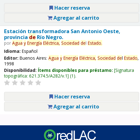
Hacer reserva
Agregar al carrito
Estación transformadora San Antonio Oeste,
provincia
de
Río Negro.
por
Agua
y
Energía
Eléctrica,
Sociedad
de
l
Estado
.
Idioma:
Español
Editor:
Buenos Aires:
Agua
y
Energía
Eléctrica,
Sociedad
de
l
Estado
,
1998
Disponibilidad:
Ítems disponibles para préstamo:
Signatura
topográfica:
621.374.5/A282/v.1
(1).
Hacer reserva
Agregar al carrito