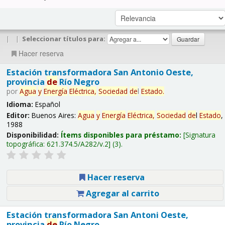
|
|
Seleccionar títulos para:
Hacer reserva
Estación transformadora San Antonio Oeste,
provincia
de
Río Negro
por
Agua
y
Energía
Eléctrica,
Sociedad
de
l
Estado
.
Idioma:
Español
Editor:
Buenos Aires:
Agua
y
Energía
Eléctrica,
Sociedad
de
l
Estado
,
1988
Disponibilidad:
Ítems disponibles para préstamo:
Signatura
topográfica:
621.374.5/A282/v.2
(3).
Hacer reserva
Agregar al carrito
Estación transformadora San Antoni Oeste,
provincia
de
Río Negro