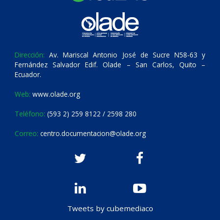
Dirección:
Av. Mariscal Antonio José de Sucre N58-63 y
Fernández Salvador Edif. Olade – San Carlos, Quito –
Ecuador.
Web:
www.olade.org
Teléfono:
(593 2) 259 8122 / 2598 280
Correo:
centro.documentacion@olade.org
Tweets by cubemediaco