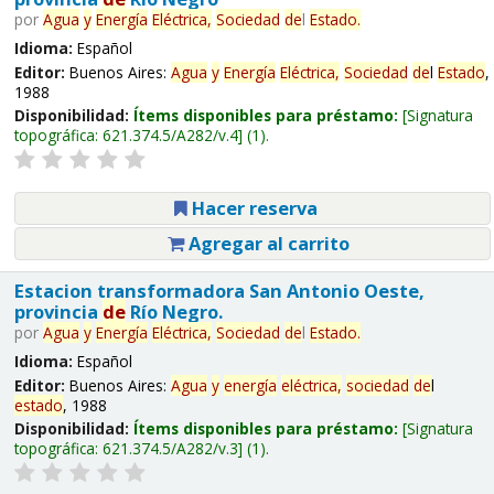
por
Agua
y
Energía
Eléctrica,
Sociedad
de
l
Estado
.
Idioma:
Español
Editor:
Buenos Aires:
Agua
y
Energía
Eléctrica,
Sociedad
de
l
Estado
,
1988
Disponibilidad:
Ítems disponibles para préstamo:
Signatura
topográfica:
621.374.5/A282/v.4
(1).
Hacer reserva
Agregar al carrito
Estacion transformadora San Antonio Oeste,
provincia
de
Río Negro.
por
Agua
y
Energía
Eléctrica,
Sociedad
de
l
Estado
.
Idioma:
Español
Editor:
Buenos Aires:
Agua
y
energía
eléctrica,
sociedad
de
l
estado
, 1988
Disponibilidad:
Ítems disponibles para préstamo:
Signatura
topográfica:
621.374.5/A282/v.3
(1).