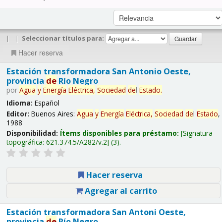
|
|
Seleccionar títulos para:
Hacer reserva
Estación transformadora San Antonio Oeste,
provincia
de
Río Negro
por
Agua
y
Energía
Eléctrica,
Sociedad
de
l
Estado
.
Idioma:
Español
Editor:
Buenos Aires:
Agua
y
Energía
Eléctrica,
Sociedad
de
l
Estado
,
1988
Disponibilidad:
Ítems disponibles para préstamo:
Signatura
topográfica:
621.374.5/A282/v.2
(3).
Hacer reserva
Agregar al carrito
Estación transformadora San Antoni Oeste,
provincia
de
Río Negro