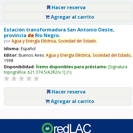
Hacer reserva
Agregar al carrito
Estación transformadora San Antonio Oeste,
provincia
de
Río Negro.
por
Agua
y
Energía
Eléctrica,
Sociedad
de
l
Estado
.
Idioma:
Español
Editor:
Buenos Aires:
Agua
y
Energía
Eléctrica,
Sociedad
de
l
Estado
,
1998
Disponibilidad:
Ítems disponibles para préstamo:
Signatura
topográfica:
621.374.5/A282/v.1
(1).
Hacer reserva
Agregar al carrito