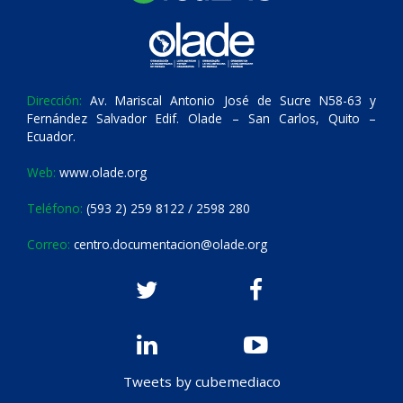
Dirección:
Av. Mariscal Antonio José de Sucre N58-63 y
Fernández Salvador Edif. Olade – San Carlos, Quito –
Ecuador.
Web:
www.olade.org
Teléfono:
(593 2) 259 8122 / 2598 280
Correo:
centro.documentacion@olade.org
Tweets by cubemediaco