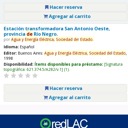
Hacer reserva
Agregar al carrito
Estación transformadora San Antonio Oeste,
provincia
de
Río Negro.
por
Agua
y
Energía
Eléctrica,
Sociedad
de
l
Estado
.
Idioma:
Español
Editor:
Buenos Aires:
Agua
y
Energía
Eléctrica,
Sociedad
de
l
Estado
,
1998
Disponibilidad:
Ítems disponibles para préstamo:
Signatura
topográfica:
621.374.5/A282/v.1
(1).
Hacer reserva
Agregar al carrito