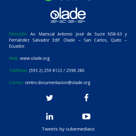
Dirección:
Av. Mariscal Antonio José de Sucre N58-63 y
Fernández Salvador Edif. Olade – San Carlos, Quito –
Ecuador.
Web:
www.olade.org
Teléfono:
(593 2) 259 8122 / 2598 280
Correo:
centro.documentacion@olade.org
Tweets by cubemediaco