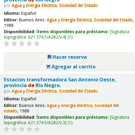
por
Agua
y
Energía
Eléctrica,
Sociedad
de
l
Estado
.
Idioma:
Español
Editor:
Buenos Aires:
Agua
y
Energía
Eléctrica,
Sociedad
de
l
Estado
,
1988
Disponibilidad:
Ítems disponibles para préstamo:
Signatura
topográfica:
621.374.5/A282/v.4
(1).
Hacer reserva
Agregar al carrito
Estacion transformadora San Antonio Oeste,
provincia
de
Río Negro.
por
Agua
y
Energía
Eléctrica,
Sociedad
de
l
Estado
.
Idioma:
Español
Editor:
Buenos Aires:
Agua
y
energía
eléctrica,
sociedad
de
l
estado
, 1988
Disponibilidad:
Ítems disponibles para préstamo:
Signatura
topográfica:
621.374.5/A282/v.3
(1).