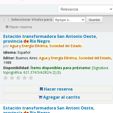
|
|
Seleccionar títulos para:
Hacer reserva
Estación transformadora San Antonio Oeste,
provincia
de
Río Negro
por
Agua
y
Energía
Eléctrica,
Sociedad
de
l
Estado
.
Idioma:
Español
Editor:
Buenos Aires:
Agua
y
Energía
Eléctrica,
Sociedad
de
l
Estado
,
1988
Disponibilidad:
Ítems disponibles para préstamo:
Signatura
topográfica:
621.374.5/A282/v.2
(3).
Hacer reserva
Agregar al carrito
Estación transformadora San Antoni Oeste,
provincia
de
Río Negro