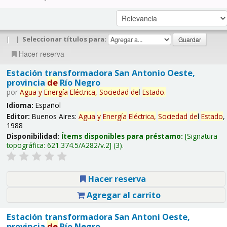
|
|
Seleccionar títulos para:
Hacer reserva
Estación transformadora San Antonio Oeste,
provincia
de
Río Negro
por
Agua
y
Energía
Eléctrica,
Sociedad
de
l
Estado
.
Idioma:
Español
Editor:
Buenos Aires:
Agua
y
Energía
Eléctrica,
Sociedad
de
l
Estado
,
1988
Disponibilidad:
Ítems disponibles para préstamo:
Signatura
topográfica:
621.374.5/A282/v.2
(3).
Hacer reserva
Agregar al carrito
Estación transformadora San Antoni Oeste,
provincia
de
Río Negro