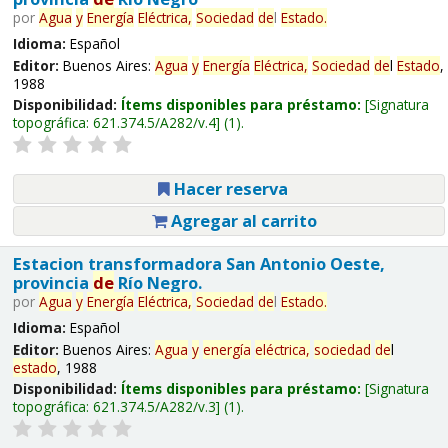
por
Agua
y
Energía
Eléctrica,
Sociedad
de
l
Estado
.
Idioma:
Español
Editor:
Buenos Aires:
Agua
y
Energía
Eléctrica,
Sociedad
de
l
Estado
,
1988
Disponibilidad:
Ítems disponibles para préstamo:
Signatura
topográfica:
621.374.5/A282/v.4
(1).
Hacer reserva
Agregar al carrito
Estacion transformadora San Antonio Oeste,
provincia
de
Río Negro.
por
Agua
y
Energía
Eléctrica,
Sociedad
de
l
Estado
.
Idioma:
Español
Editor:
Buenos Aires:
Agua
y
energía
eléctrica,
sociedad
de
l
estado
, 1988
Disponibilidad:
Ítems disponibles para préstamo:
Signatura
topográfica:
621.374.5/A282/v.3
(1).