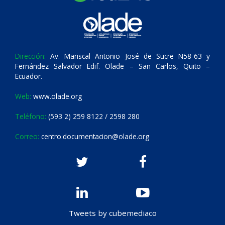
Dirección:
Av. Mariscal Antonio José de Sucre N58-63 y
Fernández Salvador Edif. Olade – San Carlos, Quito –
Ecuador.
Web:
www.olade.org
Teléfono:
(593 2) 259 8122 / 2598 280
Correo:
centro.documentacion@olade.org
Tweets by cubemediaco