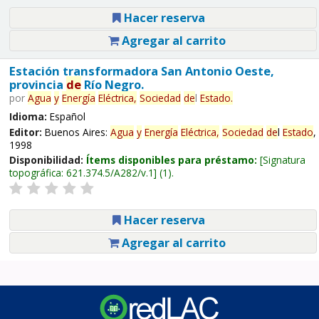
Hacer reserva
Agregar al carrito
Estación transformadora San Antonio Oeste,
provincia
de
Río Negro.
por
Agua
y
Energía
Eléctrica,
Sociedad
de
l
Estado
.
Idioma:
Español
Editor:
Buenos Aires:
Agua
y
Energía
Eléctrica,
Sociedad
de
l
Estado
,
1998
Disponibilidad:
Ítems disponibles para préstamo:
Signatura
topográfica:
621.374.5/A282/v.1
(1).
Hacer reserva
Agregar al carrito