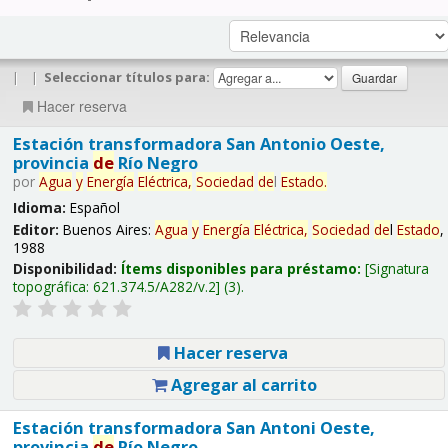
|
|
Seleccionar títulos para:
Hacer reserva
Estación transformadora San Antonio Oeste,
provincia
de
Río Negro
por
Agua
y
Energía
Eléctrica,
Sociedad
de
l
Estado
.
Idioma:
Español
Editor:
Buenos Aires:
Agua
y
Energía
Eléctrica,
Sociedad
de
l
Estado
,
1988
Disponibilidad:
Ítems disponibles para préstamo:
Signatura
topográfica:
621.374.5/A282/v.2
(3).
Hacer reserva
Agregar al carrito
Estación transformadora San Antoni Oeste,
provincia
de
Río Negro