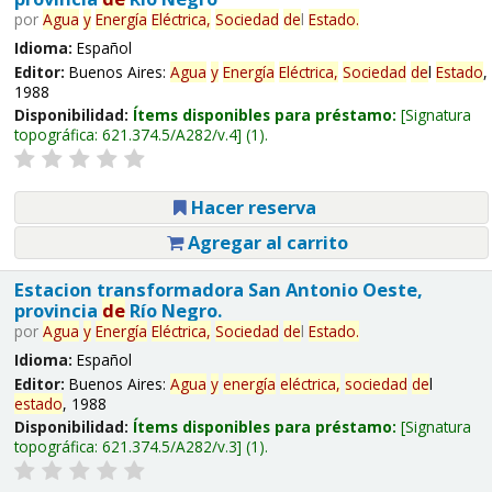
por
Agua
y
Energía
Eléctrica,
Sociedad
de
l
Estado
.
Idioma:
Español
Editor:
Buenos Aires:
Agua
y
Energía
Eléctrica,
Sociedad
de
l
Estado
,
1988
Disponibilidad:
Ítems disponibles para préstamo:
Signatura
topográfica:
621.374.5/A282/v.4
(1).
Hacer reserva
Agregar al carrito
Estacion transformadora San Antonio Oeste,
provincia
de
Río Negro.
por
Agua
y
Energía
Eléctrica,
Sociedad
de
l
Estado
.
Idioma:
Español
Editor:
Buenos Aires:
Agua
y
energía
eléctrica,
sociedad
de
l
estado
, 1988
Disponibilidad:
Ítems disponibles para préstamo:
Signatura
topográfica:
621.374.5/A282/v.3
(1).