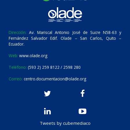
Dirección:
Av. Mariscal Antonio José de Sucre N58-63 y
Fernández Salvador Edif. Olade – San Carlos, Quito –
Ecuador.
Web:
www.olade.org
Teléfono:
(593 2) 259 8122 / 2598 280
Correo:
centro.documentacion@olade.org
Tweets by cubemediaco