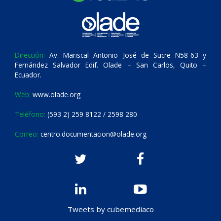
Dirección:
Av. Mariscal Antonio José de Sucre N58-63 y
Fernández Salvador Edif. Olade – San Carlos, Quito –
Ecuador.
Web:
www.olade.org
Teléfono:
(593 2) 259 8122 / 2598 280
Correo:
centro.documentacion@olade.org
Tweets by cubemediaco