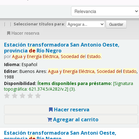
|
|
Seleccionar títulos para:
Hacer reserva
Estación transformadora San Antonio Oeste,
provincia
de
Río Negro
por
Agua
y
Energía
Eléctrica,
Sociedad
de
l
Estado
.
Idioma:
Español
Editor:
Buenos Aires:
Agua
y
Energía
Eléctrica,
Sociedad
de
l
Estado
,
1988
Disponibilidad:
Ítems disponibles para préstamo:
Signatura
topográfica:
621.374.5/A282/v.2
(3).
Hacer reserva
Agregar al carrito
Estación transformadora San Antoni Oeste,
provincia
de
Río Negro