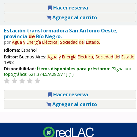
Hacer reserva
Agregar al carrito
Estación transformadora San Antonio Oeste,
provincia
de
Río Negro.
por
Agua
y
Energía
Eléctrica,
Sociedad
de
l
Estado
.
Idioma:
Español
Editor:
Buenos Aires:
Agua
y
Energía
Eléctrica,
Sociedad
de
l
Estado
,
1998
Disponibilidad:
Ítems disponibles para préstamo:
Signatura
topográfica:
621.374.5/A282/v.1
(1).
Hacer reserva
Agregar al carrito