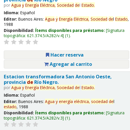
por
Agua
y
Energía
Eléctrica,
Sociedad
de
l
Estado
.
Idioma:
Español
Editor:
Buenos Aires:
Agua
y
Energía
Eléctrica,
Sociedad
de
l
Estado
,
1988
Disponibilidad:
Ítems disponibles para préstamo:
Signatura
topográfica:
621.374.5/A282/v.4
(1).
Hacer reserva
Agregar al carrito
Estacion transformadora San Antonio Oeste,
provincia
de
Río Negro.
por
Agua
y
Energía
Eléctrica,
Sociedad
de
l
Estado
.
Idioma:
Español
Editor:
Buenos Aires:
Agua
y
energía
eléctrica,
sociedad
de
l
estado
, 1988
Disponibilidad:
Ítems disponibles para préstamo:
Signatura
topográfica:
621.374.5/A282/v.3
(1).