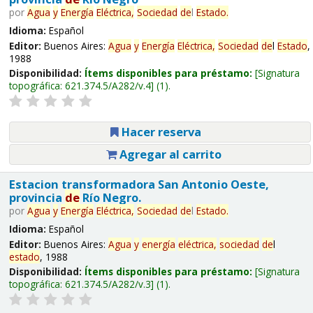
por
Agua
y
Energía
Eléctrica,
Sociedad
de
l
Estado
.
Idioma:
Español
Editor:
Buenos Aires:
Agua
y
Energía
Eléctrica,
Sociedad
de
l
Estado
,
1988
Disponibilidad:
Ítems disponibles para préstamo:
Signatura
topográfica:
621.374.5/A282/v.4
(1).
Hacer reserva
Agregar al carrito
Estacion transformadora San Antonio Oeste,
provincia
de
Río Negro.
por
Agua
y
Energía
Eléctrica,
Sociedad
de
l
Estado
.
Idioma:
Español
Editor:
Buenos Aires:
Agua
y
energía
eléctrica,
sociedad
de
l
estado
, 1988
Disponibilidad:
Ítems disponibles para préstamo:
Signatura
topográfica:
621.374.5/A282/v.3
(1).