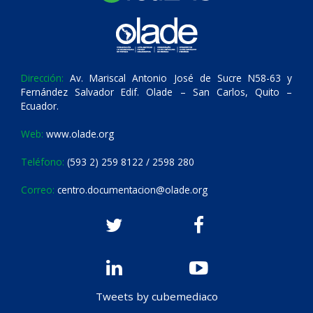
Dirección:
Av. Mariscal Antonio José de Sucre N58-63 y
Fernández Salvador Edif. Olade – San Carlos, Quito –
Ecuador.
Web:
www.olade.org
Teléfono:
(593 2) 259 8122 / 2598 280
Correo:
centro.documentacion@olade.org
Tweets by cubemediaco