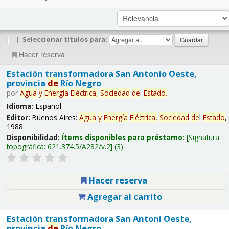
|
|
Seleccionar títulos para:
Hacer reserva
Estación transformadora San Antonio Oeste,
provincia
de
Río Negro
por
Agua
y
Energía
Eléctrica,
Sociedad
de
l
Estado
.
Idioma:
Español
Editor:
Buenos Aires:
Agua
y
Energía
Eléctrica,
Sociedad
de
l
Estado
,
1988
Disponibilidad:
Ítems disponibles para préstamo:
Signatura
topográfica:
621.374.5/A282/v.2
(3).
Hacer reserva
Agregar al carrito
Estación transformadora San Antoni Oeste,
provincia
de
Río Negro