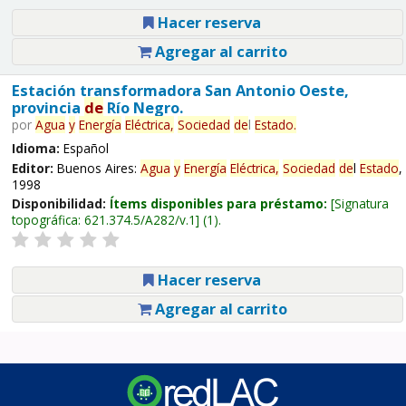
Hacer reserva
Agregar al carrito
Estación transformadora San Antonio Oeste,
provincia
de
Río Negro.
por
Agua
y
Energía
Eléctrica,
Sociedad
de
l
Estado
.
Idioma:
Español
Editor:
Buenos Aires:
Agua
y
Energía
Eléctrica,
Sociedad
de
l
Estado
,
1998
Disponibilidad:
Ítems disponibles para préstamo:
Signatura
topográfica:
621.374.5/A282/v.1
(1).
Hacer reserva
Agregar al carrito