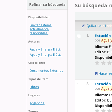
Refinar su búsqueda
Su búsqueda re
Disponibilidad
Limitar a ítems
Quitar resaltad
actualmente
disponibles.
1.
Estación
por
Agua
Autores
Idioma:
E
Agua y Energía Eléct...
Editor:
Bu
Agua y Energía Eléct...
Disponibi
Colecciones
Documentos Externos
Hacer r
Tipos de ítem
2.
Estación
Libros
por
Agua
Idioma:
E
Lugares
Editor:
Bu
Argentina
Disponibi
Temas