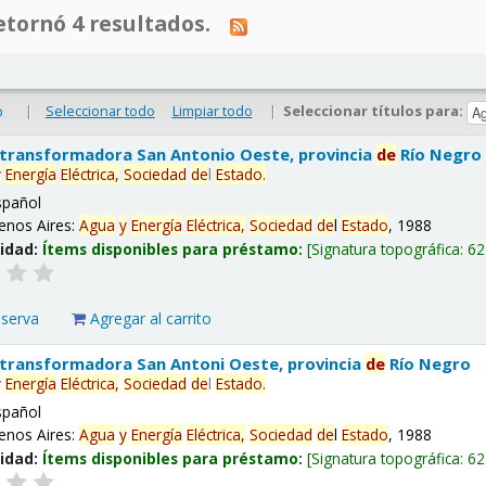
tornó 4 resultados.
|
Seleccionar todo
Limpiar todo
|
Seleccionar títulos para:
o
 transformadora San Antonio Oeste, provincia
de
Río Negro
y
Energía
Eléctrica,
Sociedad
de
l
Estado
.
spañol
enos Aires:
Agua
y
Energía
Eléctrica,
Sociedad
de
l
Estado
, 1988
lidad:
Ítems disponibles para préstamo:
Signatura topográfica:
62
eserva
Agregar al carrito
 transformadora San Antoni Oeste, provincia
de
Río Negro
y
Energía
Eléctrica,
Sociedad
de
l
Estado
.
spañol
enos Aires:
Agua
y
Energía
Eléctrica,
Sociedad
de
l
Estado
, 1988
lidad:
Ítems disponibles para préstamo:
Signatura topográfica:
62