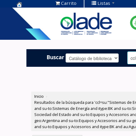
Carrito
Listas
Centro de
Documentación
OLADE -
Buscar
Inicio
›
Resultados de la búsqueda para 'ccl=su:"Sistemas de E
and su-to:Sistemas de Energía and itype:BK and su-to:Si
Sociedad del Estado and su-to:Equipos y Accesorios and
geo:Argentina and su-to:Equipos y Accesorios and su-geo
and su-to:Equipos y Accesorios and itype:BK and au:Agua