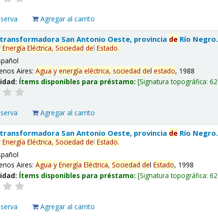
eserva
Agregar al carrito
 transformadora San Antonio Oeste, provincia
de
Río Negro
y
Energía
Eléctrica,
Sociedad
de
l
Estado
.
spañol
enos Aires:
Agua
y
energía
eléctrica,
sociedad
de
l
estado
, 1988
lidad:
Ítems disponibles para préstamo:
Signatura topográfica:
62
eserva
Agregar al carrito
 transformadora San Antonio Oeste, provincia
de
Río Negro
y
Energía
Eléctrica,
Sociedad
de
l
Estado
.
spañol
enos Aires:
Agua
y
Energía
Eléctrica,
Sociedad
de
l
Estado
, 1998
lidad:
Ítems disponibles para préstamo:
Signatura topográfica:
62
eserva
Agregar al carrito