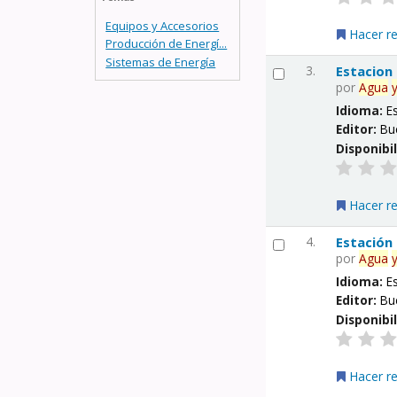
Equipos y Accesorios
Hacer r
Producción de Energí...
Sistemas de Energía
3.
Estacion
por
Agua
Idioma:
E
Editor:
Bu
Disponibi
Hacer r
4.
Estación
por
Agua
Idioma:
E
Editor:
Bu
Disponibi
Hacer r