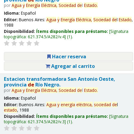
por
Agua
y
Energía
Eléctrica,
Sociedad
de
l
Estado
.
Idioma:
Español
Editor:
Buenos Aires:
Agua
y
Energía
Eléctrica,
Sociedad
de
l
Estado
,
1988
Disponibilidad:
Ítems disponibles para préstamo:
Signatura
topográfica:
621.374.5/A282/v.4
(1).
Hacer reserva
Agregar al carrito
Estacion transformadora San Antonio Oeste,
provincia
de
Río Negro.
por
Agua
y
Energía
Eléctrica,
Sociedad
de
l
Estado
.
Idioma:
Español
Editor:
Buenos Aires:
Agua
y
energía
eléctrica,
sociedad
de
l
estado
, 1988
Disponibilidad:
Ítems disponibles para préstamo:
Signatura
topográfica:
621.374.5/A282/v.3
(1).