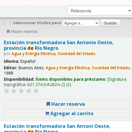
|
|
Seleccionar títulos para:
Hacer reserva
Estación transformadora San Antonio Oeste,
provincia
de
Río Negro
por
Agua
y
Energía
Eléctrica,
Sociedad
de
l
Estado
.
Idioma:
Español
Editor:
Buenos Aires:
Agua
y
Energía
Eléctrica,
Sociedad
de
l
Estado
,
1988
Disponibilidad:
Ítems disponibles para préstamo:
Signatura
topográfica:
621.374.5/A282/v.2
(3).
Hacer reserva
Agregar al carrito
Estación transformadora San Antoni Oeste,
provincia
de
Río Negro