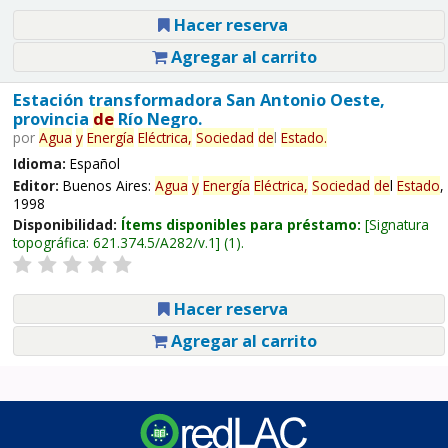
Hacer reserva
Agregar al carrito
Estación transformadora San Antonio Oeste,
provincia
de
Río Negro.
por
Agua
y
Energía
Eléctrica,
Sociedad
de
l
Estado
.
Idioma:
Español
Editor:
Buenos Aires:
Agua
y
Energía
Eléctrica,
Sociedad
de
l
Estado
,
1998
Disponibilidad:
Ítems disponibles para préstamo:
Signatura
topográfica:
621.374.5/A282/v.1
(1).
Hacer reserva
Agregar al carrito