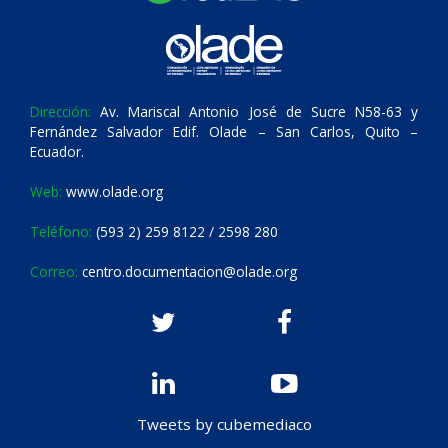
Dirección:
Av. Mariscal Antonio José de Sucre N58-63 y
Fernández Salvador Edif. Olade – San Carlos, Quito –
Ecuador.
Web:
www.olade.org
Teléfono:
(593 2) 259 8122 / 2598 280
Correo:
centro.documentacion@olade.org
Tweets by cubemediaco