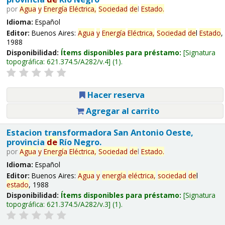
por
Agua
y
Energía
Eléctrica,
Sociedad
de
l
Estado
.
Idioma:
Español
Editor:
Buenos Aires:
Agua
y
Energía
Eléctrica,
Sociedad
de
l
Estado
,
1988
Disponibilidad:
Ítems disponibles para préstamo:
Signatura
topográfica:
621.374.5/A282/v.4
(1).
Hacer reserva
Agregar al carrito
Estacion transformadora San Antonio Oeste,
provincia
de
Río Negro.
por
Agua
y
Energía
Eléctrica,
Sociedad
de
l
Estado
.
Idioma:
Español
Editor:
Buenos Aires:
Agua
y
energía
eléctrica,
sociedad
de
l
estado
, 1988
Disponibilidad:
Ítems disponibles para préstamo:
Signatura
topográfica:
621.374.5/A282/v.3
(1).