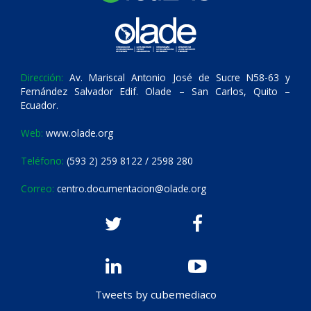
Dirección:
Av. Mariscal Antonio José de Sucre N58-63 y
Fernández Salvador Edif. Olade – San Carlos, Quito –
Ecuador.
Web:
www.olade.org
Teléfono:
(593 2) 259 8122 / 2598 280
Correo:
centro.documentacion@olade.org
Tweets by cubemediaco