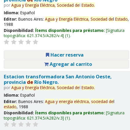
por
Agua
y
Energía
Eléctrica,
Sociedad
de
l
Estado
.
Idioma:
Español
Editor:
Buenos Aires:
Agua
y
Energía
Eléctrica,
Sociedad
de
l
Estado
,
1988
Disponibilidad:
Ítems disponibles para préstamo:
Signatura
topográfica:
621.374.5/A282/v.4
(1).
Hacer reserva
Agregar al carrito
Estacion transformadora San Antonio Oeste,
provincia
de
Río Negro.
por
Agua
y
Energía
Eléctrica,
Sociedad
de
l
Estado
.
Idioma:
Español
Editor:
Buenos Aires:
Agua
y
energía
eléctrica,
sociedad
de
l
estado
, 1988
Disponibilidad:
Ítems disponibles para préstamo:
Signatura
topográfica:
621.374.5/A282/v.3
(1).