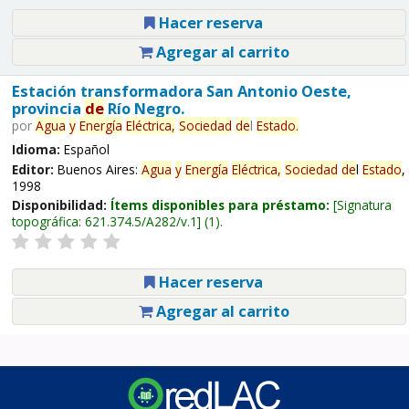
Hacer reserva
Agregar al carrito
Estación transformadora San Antonio Oeste,
provincia
de
Río Negro.
por
Agua
y
Energía
Eléctrica,
Sociedad
de
l
Estado
.
Idioma:
Español
Editor:
Buenos Aires:
Agua
y
Energía
Eléctrica,
Sociedad
de
l
Estado
,
1998
Disponibilidad:
Ítems disponibles para préstamo:
Signatura
topográfica:
621.374.5/A282/v.1
(1).
Hacer reserva
Agregar al carrito