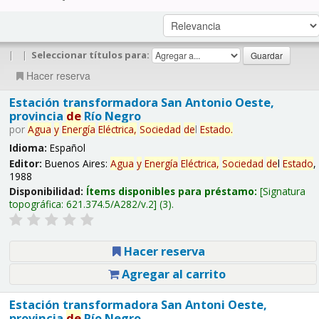
|
|
Seleccionar títulos para:
Hacer reserva
Estación transformadora San Antonio Oeste,
provincia
de
Río Negro
por
Agua
y
Energía
Eléctrica,
Sociedad
de
l
Estado
.
Idioma:
Español
Editor:
Buenos Aires:
Agua
y
Energía
Eléctrica,
Sociedad
de
l
Estado
,
1988
Disponibilidad:
Ítems disponibles para préstamo:
Signatura
topográfica:
621.374.5/A282/v.2
(3).
Hacer reserva
Agregar al carrito
Estación transformadora San Antoni Oeste,
provincia
de
Río Negro