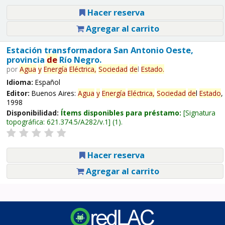
Hacer reserva
Agregar al carrito
Estación transformadora San Antonio Oeste,
provincia
de
Río Negro.
por
Agua
y
Energía
Eléctrica,
Sociedad
de
l
Estado
.
Idioma:
Español
Editor:
Buenos Aires:
Agua
y
Energía
Eléctrica,
Sociedad
de
l
Estado
,
1998
Disponibilidad:
Ítems disponibles para préstamo:
Signatura
topográfica:
621.374.5/A282/v.1
(1).
Hacer reserva
Agregar al carrito