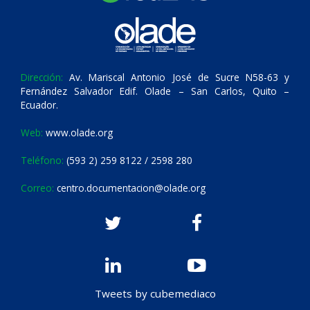
Dirección:
Av. Mariscal Antonio José de Sucre N58-63 y
Fernández Salvador Edif. Olade – San Carlos, Quito –
Ecuador.
Web:
www.olade.org
Teléfono:
(593 2) 259 8122 / 2598 280
Correo:
centro.documentacion@olade.org
Tweets by cubemediaco