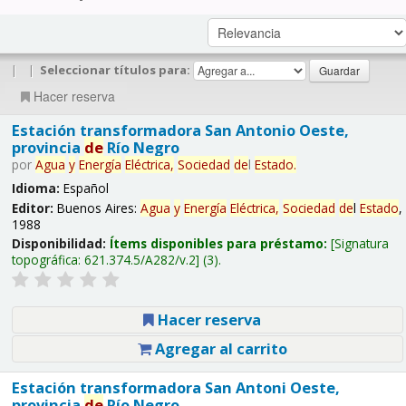
|
|
Seleccionar títulos para:
Hacer reserva
Estación transformadora San Antonio Oeste,
provincia
de
Río Negro
por
Agua
y
Energía
Eléctrica,
Sociedad
de
l
Estado
.
Idioma:
Español
Editor:
Buenos Aires:
Agua
y
Energía
Eléctrica,
Sociedad
de
l
Estado
,
1988
Disponibilidad:
Ítems disponibles para préstamo:
Signatura
topográfica:
621.374.5/A282/v.2
(3).
Hacer reserva
Agregar al carrito
Estación transformadora San Antoni Oeste,
provincia
de
Río Negro