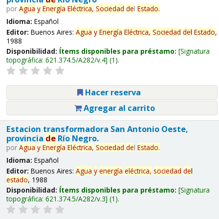
por
Agua
y
Energía
Eléctrica,
Sociedad
de
l
Estado
.
Idioma:
Español
Editor:
Buenos Aires:
Agua
y
Energía
Eléctrica,
Sociedad
de
l
Estado
,
1988
Disponibilidad:
Ítems disponibles para préstamo:
Signatura
topográfica:
621.374.5/A282/v.4
(1).
Hacer reserva
Agregar al carrito
Estacion transformadora San Antonio Oeste,
provincia
de
Río Negro.
por
Agua
y
Energía
Eléctrica,
Sociedad
de
l
Estado
.
Idioma:
Español
Editor:
Buenos Aires:
Agua
y
energía
eléctrica,
sociedad
de
l
estado
, 1988
Disponibilidad:
Ítems disponibles para préstamo:
Signatura
topográfica:
621.374.5/A282/v.3
(1).