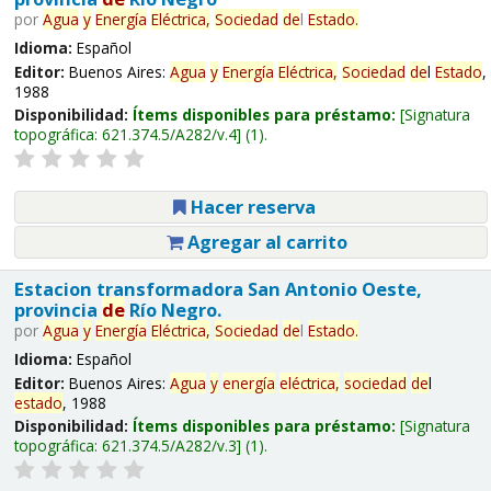
por
Agua
y
Energía
Eléctrica,
Sociedad
de
l
Estado
.
Idioma:
Español
Editor:
Buenos Aires:
Agua
y
Energía
Eléctrica,
Sociedad
de
l
Estado
,
1988
Disponibilidad:
Ítems disponibles para préstamo:
Signatura
topográfica:
621.374.5/A282/v.4
(1).
Hacer reserva
Agregar al carrito
Estacion transformadora San Antonio Oeste,
provincia
de
Río Negro.
por
Agua
y
Energía
Eléctrica,
Sociedad
de
l
Estado
.
Idioma:
Español
Editor:
Buenos Aires:
Agua
y
energía
eléctrica,
sociedad
de
l
estado
, 1988
Disponibilidad:
Ítems disponibles para préstamo:
Signatura
topográfica:
621.374.5/A282/v.3
(1).