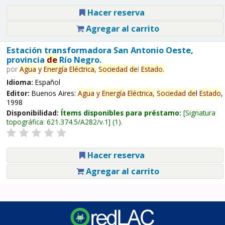
Hacer reserva
Agregar al carrito
Estación transformadora San Antonio Oeste,
provincia
de
Río Negro.
por
Agua
y
Energía
Eléctrica,
Sociedad
de
l
Estado
.
Idioma:
Español
Editor:
Buenos Aires:
Agua
y
Energía
Eléctrica,
Sociedad
de
l
Estado
,
1998
Disponibilidad:
Ítems disponibles para préstamo:
Signatura
topográfica:
621.374.5/A282/v.1
(1).
Hacer reserva
Agregar al carrito