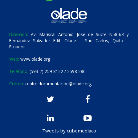
Dirección:
Av. Mariscal Antonio José de Sucre N58-63 y
Fernández Salvador Edif. Olade – San Carlos, Quito –
Ecuador.
Web:
www.olade.org
Teléfono:
(593 2) 259 8122 / 2598 280
Correo:
centro.documentacion@olade.org
Tweets by cubemediaco