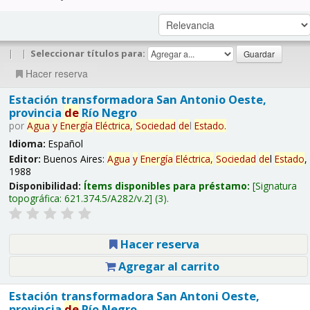
|
|
Seleccionar títulos para:
Hacer reserva
Estación transformadora San Antonio Oeste,
provincia
de
Río Negro
por
Agua
y
Energía
Eléctrica,
Sociedad
de
l
Estado
.
Idioma:
Español
Editor:
Buenos Aires:
Agua
y
Energía
Eléctrica,
Sociedad
de
l
Estado
,
1988
Disponibilidad:
Ítems disponibles para préstamo:
Signatura
topográfica:
621.374.5/A282/v.2
(3).
Hacer reserva
Agregar al carrito
Estación transformadora San Antoni Oeste,
provincia
de
Río Negro