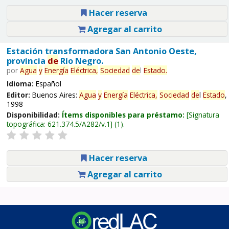
Hacer reserva
Agregar al carrito
Estación transformadora San Antonio Oeste,
provincia
de
Río Negro.
por
Agua
y
Energía
Eléctrica,
Sociedad
de
l
Estado
.
Idioma:
Español
Editor:
Buenos Aires:
Agua
y
Energía
Eléctrica,
Sociedad
de
l
Estado
,
1998
Disponibilidad:
Ítems disponibles para préstamo:
Signatura
topográfica:
621.374.5/A282/v.1
(1).
Hacer reserva
Agregar al carrito