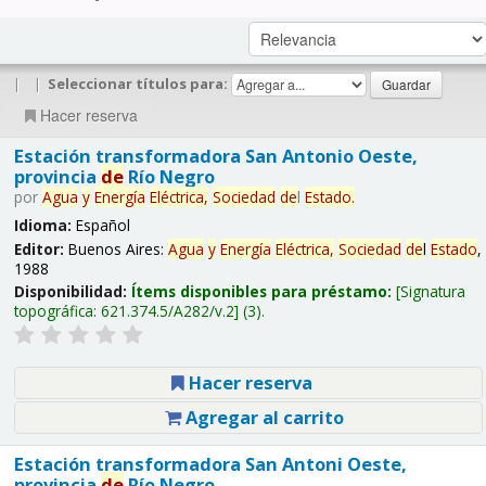
|
|
Seleccionar títulos para:
Hacer reserva
Estación transformadora San Antonio Oeste,
provincia
de
Río Negro
por
Agua
y
Energía
Eléctrica,
Sociedad
de
l
Estado
.
Idioma:
Español
Editor:
Buenos Aires:
Agua
y
Energía
Eléctrica,
Sociedad
de
l
Estado
,
1988
Disponibilidad:
Ítems disponibles para préstamo:
Signatura
topográfica:
621.374.5/A282/v.2
(3).
Hacer reserva
Agregar al carrito
Estación transformadora San Antoni Oeste,
provincia
de
Río Negro