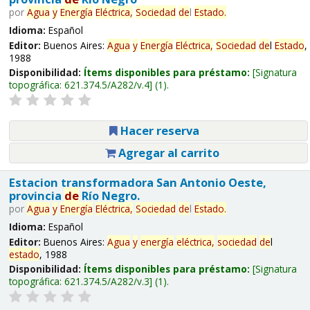
por
Agua
y
Energía
Eléctrica,
Sociedad
de
l
Estado
.
Idioma:
Español
Editor:
Buenos Aires:
Agua
y
Energía
Eléctrica,
Sociedad
de
l
Estado
,
1988
Disponibilidad:
Ítems disponibles para préstamo:
Signatura
topográfica:
621.374.5/A282/v.4
(1).
Hacer reserva
Agregar al carrito
Estacion transformadora San Antonio Oeste,
provincia
de
Río Negro.
por
Agua
y
Energía
Eléctrica,
Sociedad
de
l
Estado
.
Idioma:
Español
Editor:
Buenos Aires:
Agua
y
energía
eléctrica,
sociedad
de
l
estado
, 1988
Disponibilidad:
Ítems disponibles para préstamo:
Signatura
topográfica:
621.374.5/A282/v.3
(1).