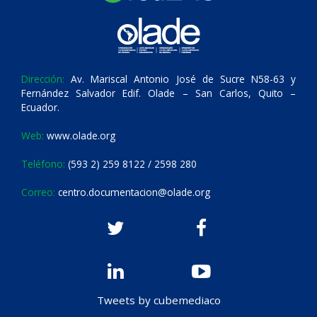
Dirección:
Av. Mariscal Antonio José de Sucre N58-63 y
Fernández Salvador Edif. Olade – San Carlos, Quito –
Ecuador.
Web:
www.olade.org
Teléfono:
(593 2) 259 8122 / 2598 280
Correo:
centro.documentacion@olade.org
Tweets by cubemediaco