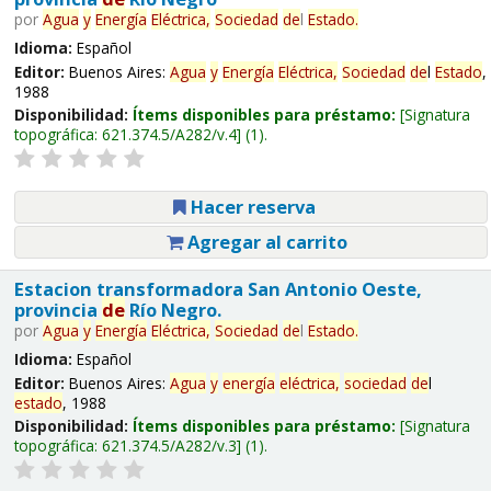
por
Agua
y
Energía
Eléctrica,
Sociedad
de
l
Estado
.
Idioma:
Español
Editor:
Buenos Aires:
Agua
y
Energía
Eléctrica,
Sociedad
de
l
Estado
,
1988
Disponibilidad:
Ítems disponibles para préstamo:
Signatura
topográfica:
621.374.5/A282/v.4
(1).
Hacer reserva
Agregar al carrito
Estacion transformadora San Antonio Oeste,
provincia
de
Río Negro.
por
Agua
y
Energía
Eléctrica,
Sociedad
de
l
Estado
.
Idioma:
Español
Editor:
Buenos Aires:
Agua
y
energía
eléctrica,
sociedad
de
l
estado
, 1988
Disponibilidad:
Ítems disponibles para préstamo:
Signatura
topográfica:
621.374.5/A282/v.3
(1).