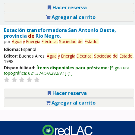
Hacer reserva
Agregar al carrito
Estación transformadora San Antonio Oeste,
provincia
de
Río Negro.
por
Agua
y
Energía
Eléctrica,
Sociedad
de
l
Estado
.
Idioma:
Español
Editor:
Buenos Aires:
Agua
y
Energía
Eléctrica,
Sociedad
de
l
Estado
,
1998
Disponibilidad:
Ítems disponibles para préstamo:
Signatura
topográfica:
621.374.5/A282/v.1
(1).
Hacer reserva
Agregar al carrito