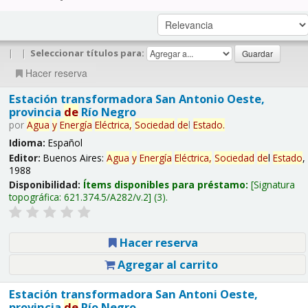
|
|
Seleccionar títulos para:
Hacer reserva
Estación transformadora San Antonio Oeste,
provincia
de
Río Negro
por
Agua
y
Energía
Eléctrica,
Sociedad
de
l
Estado
.
Idioma:
Español
Editor:
Buenos Aires:
Agua
y
Energía
Eléctrica,
Sociedad
de
l
Estado
,
1988
Disponibilidad:
Ítems disponibles para préstamo:
Signatura
topográfica:
621.374.5/A282/v.2
(3).
Hacer reserva
Agregar al carrito
Estación transformadora San Antoni Oeste,
provincia
de
Río Negro