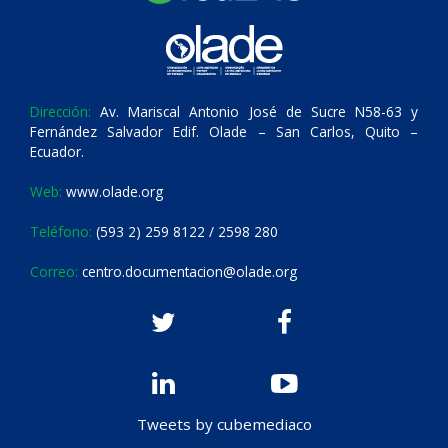
Dirección:
Av. Mariscal Antonio José de Sucre N58-63 y
Fernández Salvador Edif. Olade – San Carlos, Quito –
Ecuador.
Web:
www.olade.org
Teléfono:
(593 2) 259 8122 / 2598 280
Correo:
centro.documentacion@olade.org
Tweets by cubemediaco