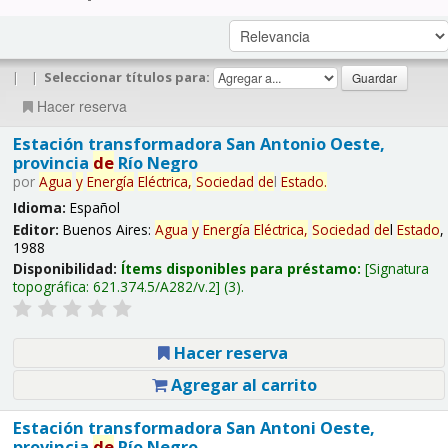
|
|
Seleccionar títulos para:
Hacer reserva
Estación transformadora San Antonio Oeste,
provincia
de
Río Negro
por
Agua
y
Energía
Eléctrica,
Sociedad
de
l
Estado
.
Idioma:
Español
Editor:
Buenos Aires:
Agua
y
Energía
Eléctrica,
Sociedad
de
l
Estado
,
1988
Disponibilidad:
Ítems disponibles para préstamo:
Signatura
topográfica:
621.374.5/A282/v.2
(3).
Hacer reserva
Agregar al carrito
Estación transformadora San Antoni Oeste,
provincia
de
Río Negro