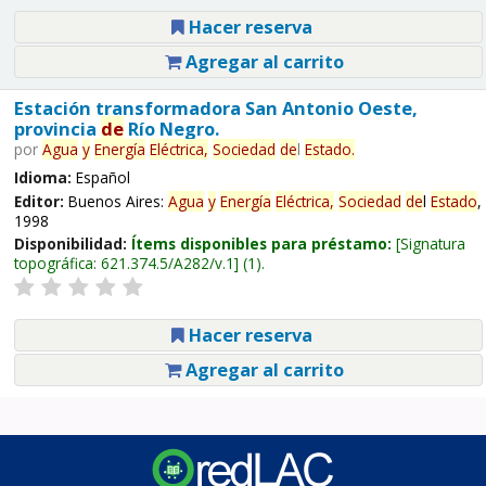
Hacer reserva
Agregar al carrito
Estación transformadora San Antonio Oeste,
provincia
de
Río Negro.
por
Agua
y
Energía
Eléctrica,
Sociedad
de
l
Estado
.
Idioma:
Español
Editor:
Buenos Aires:
Agua
y
Energía
Eléctrica,
Sociedad
de
l
Estado
,
1998
Disponibilidad:
Ítems disponibles para préstamo:
Signatura
topográfica:
621.374.5/A282/v.1
(1).
Hacer reserva
Agregar al carrito