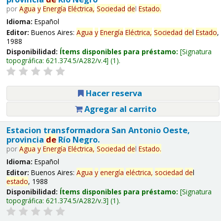
por
Agua
y
Energía
Eléctrica,
Sociedad
de
l
Estado
.
Idioma:
Español
Editor:
Buenos Aires:
Agua
y
Energía
Eléctrica,
Sociedad
de
l
Estado
,
1988
Disponibilidad:
Ítems disponibles para préstamo:
Signatura
topográfica:
621.374.5/A282/v.4
(1).
Hacer reserva
Agregar al carrito
Estacion transformadora San Antonio Oeste,
provincia
de
Río Negro.
por
Agua
y
Energía
Eléctrica,
Sociedad
de
l
Estado
.
Idioma:
Español
Editor:
Buenos Aires:
Agua
y
energía
eléctrica,
sociedad
de
l
estado
, 1988
Disponibilidad:
Ítems disponibles para préstamo:
Signatura
topográfica:
621.374.5/A282/v.3
(1).