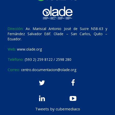
Dirección:
Av. Mariscal Antonio José de Sucre N58-63 y
Fernández Salvador Edif. Olade – San Carlos, Quito –
Ecuador.
Web:
www.olade.org
Teléfono:
(593 2) 259 8122 / 2598 280
Correo:
centro.documentacion@olade.org
Tweets by cubemediaco