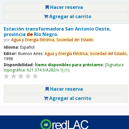
Hacer reserva
Agregar al carrito
Estación transformadora San Antonio Oeste,
provincia
de
Río Negro.
por
Agua
y
Energía
Eléctrica,
Sociedad
de
l
Estado
.
Idioma:
Español
Editor:
Buenos Aires:
Agua
y
Energía
Eléctrica,
Sociedad
de
l
Estado
,
1998
Disponibilidad:
Ítems disponibles para préstamo:
Signatura
topográfica:
621.374.5/A282/v.1
(1).
Hacer reserva
Agregar al carrito