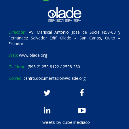
Dirección:
Av. Mariscal Antonio José de Sucre N58-63 y
Fernández Salvador Edif. Olade – San Carlos, Quito –
Ecuador.
Web:
www.olade.org
Teléfono:
(593 2) 259 8122 / 2598 280
Correo:
centro.documentacion@olade.org
Tweets by cubemediaco