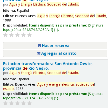
por
Agua
y
Energía
Eléctrica,
Sociedad
de
l
Estado
.
Idioma:
Español
Editor:
Buenos Aires:
Agua
y
Energía
Eléctrica,
Sociedad
de
l
Estado
,
1988
Disponibilidad:
Ítems disponibles para préstamo:
Signatura
topográfica:
621.374.5/A282/v.4
(1).
Hacer reserva
Agregar al carrito
Estacion transformadora San Antonio Oeste,
provincia
de
Río Negro.
por
Agua
y
Energía
Eléctrica,
Sociedad
de
l
Estado
.
Idioma:
Español
Editor:
Buenos Aires:
Agua
y
energía
eléctrica,
sociedad
de
l
estado
, 1988
Disponibilidad:
Ítems disponibles para préstamo:
Signatura
topográfica:
621.374.5/A282/v.3
(1).