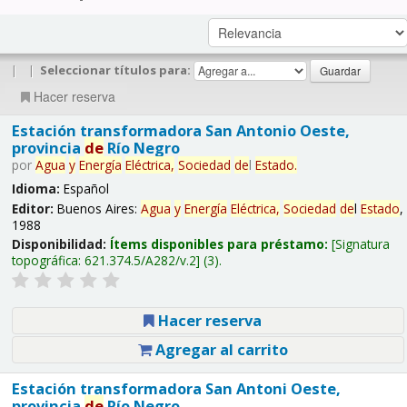
|
|
Seleccionar títulos para:
Hacer reserva
Estación transformadora San Antonio Oeste,
provincia
de
Río Negro
por
Agua
y
Energía
Eléctrica,
Sociedad
de
l
Estado
.
Idioma:
Español
Editor:
Buenos Aires:
Agua
y
Energía
Eléctrica,
Sociedad
de
l
Estado
,
1988
Disponibilidad:
Ítems disponibles para préstamo:
Signatura
topográfica:
621.374.5/A282/v.2
(3).
Hacer reserva
Agregar al carrito
Estación transformadora San Antoni Oeste,
provincia
de
Río Negro