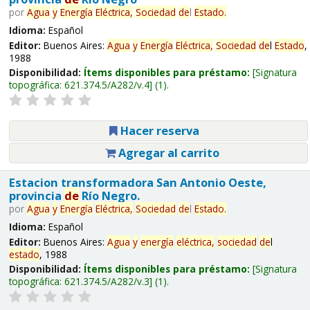
por
Agua
y
Energía
Eléctrica,
Sociedad
de
l
Estado
.
Idioma:
Español
Editor:
Buenos Aires:
Agua
y
Energía
Eléctrica,
Sociedad
de
l
Estado
,
1988
Disponibilidad:
Ítems disponibles para préstamo:
Signatura
topográfica:
621.374.5/A282/v.4
(1).
Hacer reserva
Agregar al carrito
Estacion transformadora San Antonio Oeste,
provincia
de
Río Negro.
por
Agua
y
Energía
Eléctrica,
Sociedad
de
l
Estado
.
Idioma:
Español
Editor:
Buenos Aires:
Agua
y
energía
eléctrica,
sociedad
de
l
estado
, 1988
Disponibilidad:
Ítems disponibles para préstamo:
Signatura
topográfica:
621.374.5/A282/v.3
(1).