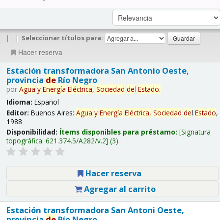
|
|
Seleccionar títulos para:
Hacer reserva
Estación transformadora San Antonio Oeste,
provincia
de
Río Negro
por
Agua
y
Energía
Eléctrica,
Sociedad
de
l
Estado
.
Idioma:
Español
Editor:
Buenos Aires:
Agua
y
Energía
Eléctrica,
Sociedad
de
l
Estado
,
1988
Disponibilidad:
Ítems disponibles para préstamo:
Signatura
topográfica:
621.374.5/A282/v.2
(3).
Hacer reserva
Agregar al carrito
Estación transformadora San Antoni Oeste,
provincia
de
Río Negro