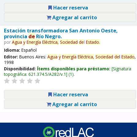
Hacer reserva
Agregar al carrito
Estación transformadora San Antonio Oeste,
provincia
de
Río Negro.
por
Agua
y
Energía
Eléctrica,
Sociedad
de
l
Estado
.
Idioma:
Español
Editor:
Buenos Aires:
Agua
y
Energía
Eléctrica,
Sociedad
de
l
Estado
,
1998
Disponibilidad:
Ítems disponibles para préstamo:
Signatura
topográfica:
621.374.5/A282/v.1
(1).
Hacer reserva
Agregar al carrito