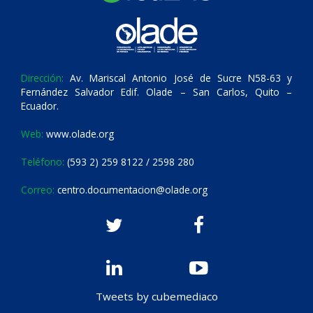
Dirección:
Av. Mariscal Antonio José de Sucre N58-63 y
Fernández Salvador Edif. Olade – San Carlos, Quito –
Ecuador.
Web:
www.olade.org
Teléfono:
(593 2) 259 8122 / 2598 280
Correo:
centro.documentacion@olade.org
Tweets by cubemediaco