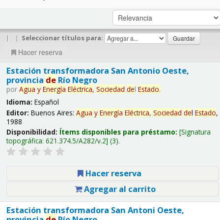
|
|
Seleccionar títulos para:
Hacer reserva
Estación transformadora San Antonio Oeste,
provincia
de
Río Negro
por
Agua
y
Energía
Eléctrica,
Sociedad
de
l
Estado
.
Idioma:
Español
Editor:
Buenos Aires:
Agua
y
Energía
Eléctrica,
Sociedad
de
l
Estado
,
1988
Disponibilidad:
Ítems disponibles para préstamo:
Signatura
topográfica:
621.374.5/A282/v.2
(3).
Hacer reserva
Agregar al carrito
Estación transformadora San Antoni Oeste,
provincia
de
Río Negro