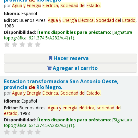
por
Agua
y
Energía
Eléctrica,
Sociedad
de
l
Estado
.
Idioma:
Español
Editor:
Buenos Aires:
Agua
y
Energía
Eléctrica,
Sociedad
de
l
Estado
,
1988
Disponibilidad:
Ítems disponibles para préstamo:
Signatura
topográfica:
621.374.5/A282/v.4
(1).
Hacer reserva
Agregar al carrito
Estacion transformadora San Antonio Oeste,
provincia
de
Río Negro.
por
Agua
y
Energía
Eléctrica,
Sociedad
de
l
Estado
.
Idioma:
Español
Editor:
Buenos Aires:
Agua
y
energía
eléctrica,
sociedad
de
l
estado
, 1988
Disponibilidad:
Ítems disponibles para préstamo:
Signatura
topográfica:
621.374.5/A282/v.3
(1).