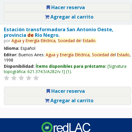
Hacer reserva
Agregar al carrito
Estación transformadora San Antonio Oeste,
provincia
de
Río Negro.
por
Agua
y
Energía
Eléctrica,
Sociedad
de
l
Estado
.
Idioma:
Español
Editor:
Buenos Aires:
Agua
y
Energía
Eléctrica,
Sociedad
de
l
Estado
,
1998
Disponibilidad:
Ítems disponibles para préstamo:
Signatura
topográfica:
621.374.5/A282/v.1
(1).
Hacer reserva
Agregar al carrito