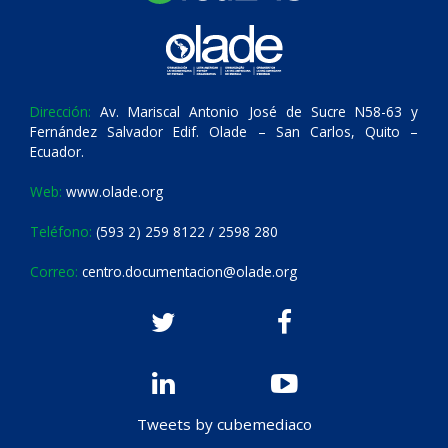
Dirección:
Av. Mariscal Antonio José de Sucre N58-63 y
Fernández Salvador Edif. Olade – San Carlos, Quito –
Ecuador.
Web:
www.olade.org
Teléfono:
(593 2) 259 8122 / 2598 280
Correo:
centro.documentacion@olade.org
Tweets by cubemediaco