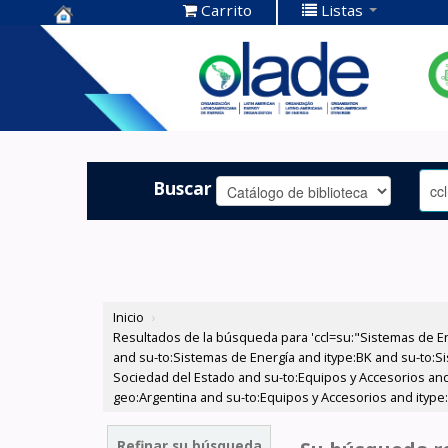
Carrito
Listas
Centro de
Documentación
OLADE -
Buscar
Inicio
›
Resultados de la búsqueda para 'ccl=su:"Sistemas de E
and su-to:Sistemas de Energía and itype:BK and su-to:Si
Sociedad del Estado and su-to:Equipos y Accesorios and
geo:Argentina and su-to:Equipos y Accesorios and itype:
Refinar su búsqueda