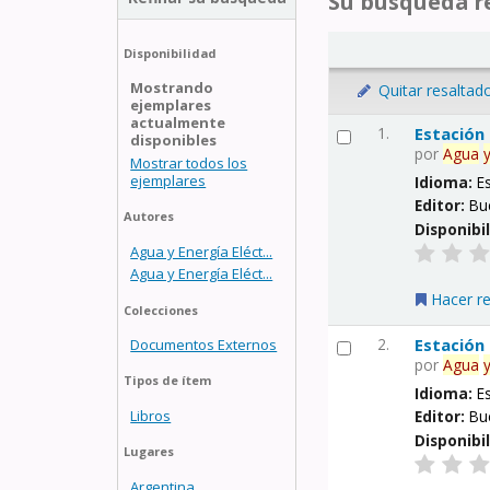
Su búsqueda re
Disponibilidad
Mostrando
Quitar resaltad
ejemplares
actualmente
1.
Estación
disponibles
por
Agua
Mostrar todos los
ejemplares
Idioma:
E
Editor:
Bu
Autores
Disponibi
Agua y Energía Eléct...
Agua y Energía Eléct...
Hacer r
Colecciones
2.
Estación
Documentos Externos
por
Agua
Tipos de ítem
Idioma:
E
Libros
Editor:
Bu
Disponibi
Lugares
Argentina