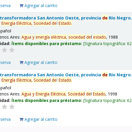
eserva
Agregar al carrito
 transformadora San Antonio Oeste, provincia
de
Río Negro
y
Energía
Eléctrica,
Sociedad
de
l
Estado
.
spañol
enos Aires:
Agua
y
energía
eléctrica,
sociedad
de
l
estado
, 1988
lidad:
Ítems disponibles para préstamo:
Signatura topográfica:
62
eserva
Agregar al carrito
 transformadora San Antonio Oeste, provincia
de
Río Negro
y
Energía
Eléctrica,
Sociedad
de
l
Estado
.
spañol
enos Aires:
Agua
y
Energía
Eléctrica,
Sociedad
de
l
Estado
, 1998
lidad:
Ítems disponibles para préstamo:
Signatura topográfica:
62
eserva
Agregar al carrito