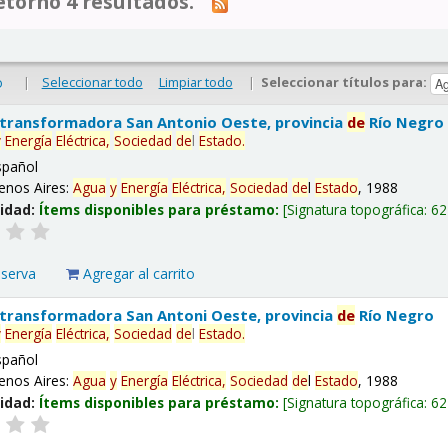
tornó 4 resultados.
|
Seleccionar todo
Limpiar todo
|
Seleccionar títulos para:
o
 transformadora San Antonio Oeste, provincia
de
Río Negro
y
Energía
Eléctrica,
Sociedad
de
l
Estado
.
spañol
enos Aires:
Agua
y
Energía
Eléctrica,
Sociedad
de
l
Estado
, 1988
lidad:
Ítems disponibles para préstamo:
Signatura topográfica:
62
eserva
Agregar al carrito
 transformadora San Antoni Oeste, provincia
de
Río Negro
y
Energía
Eléctrica,
Sociedad
de
l
Estado
.
spañol
enos Aires:
Agua
y
Energía
Eléctrica,
Sociedad
de
l
Estado
, 1988
lidad:
Ítems disponibles para préstamo:
Signatura topográfica:
62