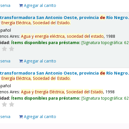
eserva
Agregar al carrito
 transformadora San Antonio Oeste, provincia
de
Río Negro
y
Energía
Eléctrica,
Sociedad
de
l
Estado
.
spañol
enos Aires:
Agua
y
energía
eléctrica,
sociedad
de
l
estado
, 1988
lidad:
Ítems disponibles para préstamo:
Signatura topográfica:
62
eserva
Agregar al carrito
 transformadora San Antonio Oeste, provincia
de
Río Negro
y
Energía
Eléctrica,
Sociedad
de
l
Estado
.
spañol
enos Aires:
Agua
y
Energía
Eléctrica,
Sociedad
de
l
Estado
, 1998
lidad:
Ítems disponibles para préstamo:
Signatura topográfica:
62
eserva
Agregar al carrito