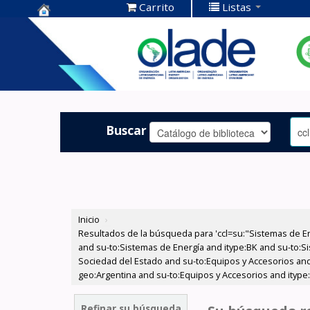
Carrito
Listas
Centro de
Documentación
OLADE -
Buscar
Inicio
›
Resultados de la búsqueda para 'ccl=su:"Sistemas de E
and su-to:Sistemas de Energía and itype:BK and su-to:Si
Sociedad del Estado and su-to:Equipos y Accesorios and
geo:Argentina and su-to:Equipos y Accesorios and itype:
Refinar su búsqueda