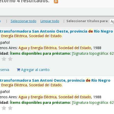
tornó 4 resultados.
|
Seleccionar todo
Limpiar todo
|
Seleccionar títulos para:
o
 transformadora San Antonio Oeste, provincia
de
Río Negro
y
Energía
Eléctrica,
Sociedad
de
l
Estado
.
spañol
enos Aires:
Agua
y
Energía
Eléctrica,
Sociedad
de
l
Estado
, 1988
lidad:
Ítems disponibles para préstamo:
Signatura topográfica:
62
eserva
Agregar al carrito
 transformadora San Antoni Oeste, provincia
de
Río Negro
y
Energía
Eléctrica,
Sociedad
de
l
Estado
.
spañol
enos Aires:
Agua
y
Energía
Eléctrica,
Sociedad
de
l
Estado
, 1988
lidad:
Ítems disponibles para préstamo:
Signatura topográfica:
62