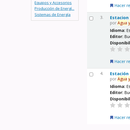
Equipos y Accesorios
Hacer r
Producción de Energí...
Sistemas de Energía
3.
Estacion
por
Agua
Idioma:
E
Editor:
Bu
Disponibi
Hacer r
4.
Estación
por
Agua
Idioma:
E
Editor:
Bu
Disponibi
Hacer r