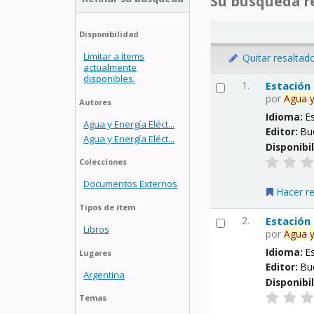
Su búsqueda re
Disponibilidad
Limitar a ítems
Quitar resaltad
actualmente
disponibles.
1.
Estación
por
Agua
Autores
Idioma:
E
Agua y Energía Eléct...
Editor:
Bu
Agua y Energía Eléct...
Disponibi
Colecciones
Documentos Externos
Hacer r
Tipos de ítem
2.
Estación
Libros
por
Agua
Idioma:
E
Lugares
Editor:
Bu
Argentina
Disponibi
Temas