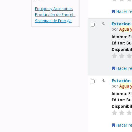
Equipos y Accesorios
Hacer r
Producción de Energí...
Sistemas de Energía
3.
Estacion
por
Agua
Idioma:
E
Editor:
Bu
Disponibi
Hacer r
4.
Estación
por
Agua
Idioma:
E
Editor:
Bu
Disponibi
Hacer r