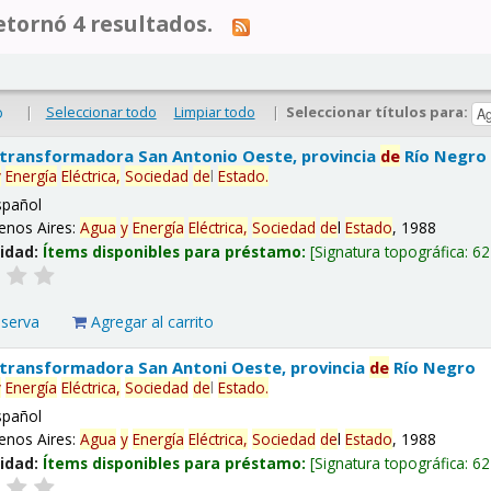
tornó 4 resultados.
|
Seleccionar todo
Limpiar todo
|
Seleccionar títulos para:
o
 transformadora San Antonio Oeste, provincia
de
Río Negro
y
Energía
Eléctrica,
Sociedad
de
l
Estado
.
spañol
enos Aires:
Agua
y
Energía
Eléctrica,
Sociedad
de
l
Estado
, 1988
lidad:
Ítems disponibles para préstamo:
Signatura topográfica:
62
eserva
Agregar al carrito
 transformadora San Antoni Oeste, provincia
de
Río Negro
y
Energía
Eléctrica,
Sociedad
de
l
Estado
.
spañol
enos Aires:
Agua
y
Energía
Eléctrica,
Sociedad
de
l
Estado
, 1988
lidad:
Ítems disponibles para préstamo:
Signatura topográfica:
62