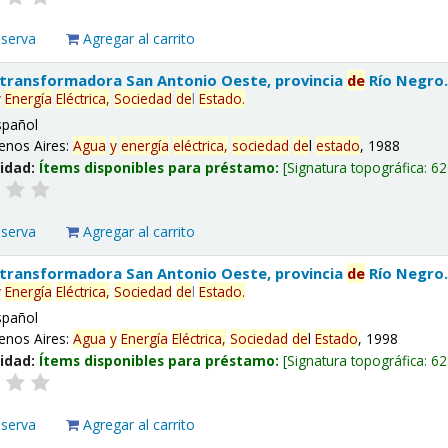
eserva
Agregar al carrito
 transformadora San Antonio Oeste, provincia
de
Río Negro
y
Energía
Eléctrica,
Sociedad
de
l
Estado
.
spañol
enos Aires:
Agua
y
energía
eléctrica,
sociedad
de
l
estado
, 1988
lidad:
Ítems disponibles para préstamo:
Signatura topográfica:
62
eserva
Agregar al carrito
 transformadora San Antonio Oeste, provincia
de
Río Negro
y
Energía
Eléctrica,
Sociedad
de
l
Estado
.
spañol
enos Aires:
Agua
y
Energía
Eléctrica,
Sociedad
de
l
Estado
, 1998
lidad:
Ítems disponibles para préstamo:
Signatura topográfica:
62
eserva
Agregar al carrito