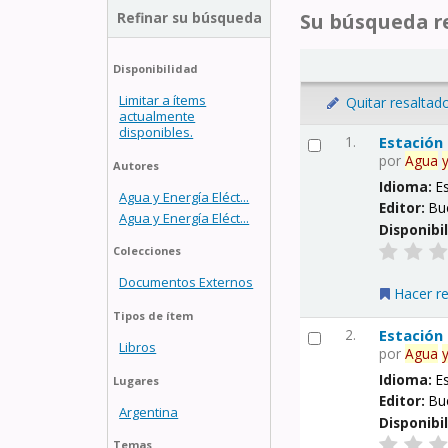
Refinar su búsqueda
Su búsqueda re
Disponibilidad
Limitar a ítems
Quitar resaltad
actualmente
disponibles.
1.
Estación
por
Agua
Autores
Idioma:
E
Agua y Energía Eléct...
Editor:
Bu
Agua y Energía Eléct...
Disponibi
Colecciones
Documentos Externos
Hacer r
Tipos de ítem
2.
Estación
Libros
por
Agua
Idioma:
E
Lugares
Editor:
Bu
Argentina
Disponibi
Temas