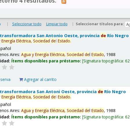
tornó 4 resultados.
|
Seleccionar todo
Limpiar todo
|
Seleccionar títulos para:
o
 transformadora San Antonio Oeste, provincia
de
Río Negro
y
Energía
Eléctrica,
Sociedad
de
l
Estado
.
spañol
enos Aires:
Agua
y
Energía
Eléctrica,
Sociedad
de
l
Estado
, 1988
lidad:
Ítems disponibles para préstamo:
Signatura topográfica:
62
eserva
Agregar al carrito
 transformadora San Antoni Oeste, provincia
de
Río Negro
y
Energía
Eléctrica,
Sociedad
de
l
Estado
.
spañol
enos Aires:
Agua
y
Energía
Eléctrica,
Sociedad
de
l
Estado
, 1988
lidad:
Ítems disponibles para préstamo:
Signatura topográfica:
62