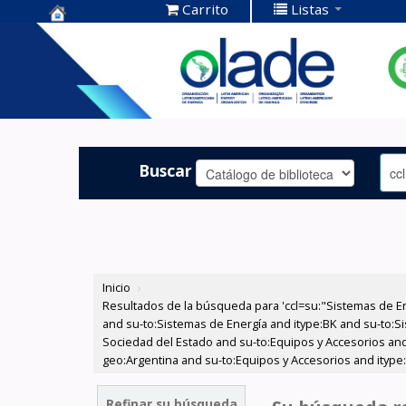
Carrito
Listas
Centro de
Documentación
OLADE -
Buscar
Inicio
›
Resultados de la búsqueda para 'ccl=su:"Sistemas de E
and su-to:Sistemas de Energía and itype:BK and su-to:Si
Sociedad del Estado and su-to:Equipos y Accesorios and
geo:Argentina and su-to:Equipos y Accesorios and itype
Refinar su búsqueda