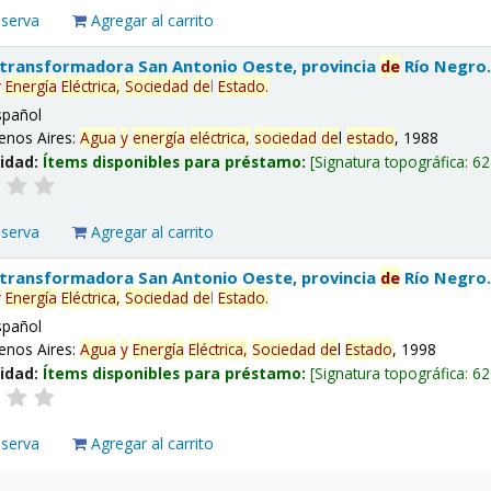
eserva
Agregar al carrito
 transformadora San Antonio Oeste, provincia
de
Río Negro
y
Energía
Eléctrica,
Sociedad
de
l
Estado
.
spañol
enos Aires:
Agua
y
energía
eléctrica,
sociedad
de
l
estado
, 1988
lidad:
Ítems disponibles para préstamo:
Signatura topográfica:
62
eserva
Agregar al carrito
 transformadora San Antonio Oeste, provincia
de
Río Negro
y
Energía
Eléctrica,
Sociedad
de
l
Estado
.
spañol
enos Aires:
Agua
y
Energía
Eléctrica,
Sociedad
de
l
Estado
, 1998
lidad:
Ítems disponibles para préstamo:
Signatura topográfica:
62
eserva
Agregar al carrito