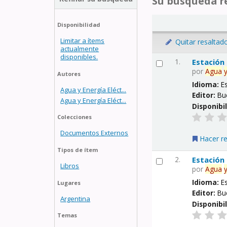
Su búsqueda re
Disponibilidad
Limitar a ítems
Quitar resaltad
actualmente
disponibles.
1.
Estación
por
Agua
Autores
Idioma:
E
Agua y Energía Eléct...
Editor:
Bu
Agua y Energía Eléct...
Disponibi
Colecciones
Documentos Externos
Hacer r
Tipos de ítem
2.
Estación
Libros
por
Agua
Idioma:
E
Lugares
Editor:
Bu
Argentina
Disponibi
Temas