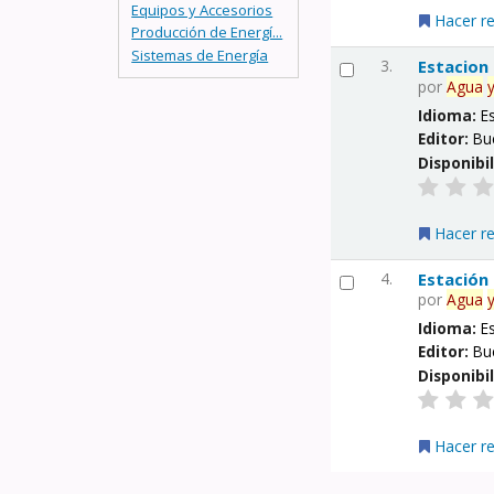
Equipos y Accesorios
Hacer r
Producción de Energí...
Sistemas de Energía
3.
Estacion
por
Agua
Idioma:
E
Editor:
Bu
Disponibi
Hacer r
4.
Estación
por
Agua
Idioma:
E
Editor:
Bu
Disponibi
Hacer r