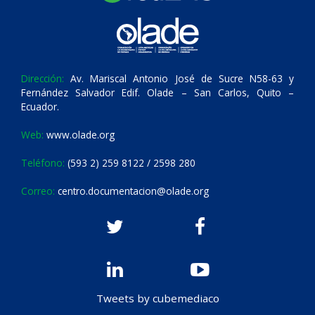
Dirección:
Av. Mariscal Antonio José de Sucre N58-63 y
Fernández Salvador Edif. Olade – San Carlos, Quito –
Ecuador.
Web:
www.olade.org
Teléfono:
(593 2) 259 8122 / 2598 280
Correo:
centro.documentacion@olade.org
Tweets by cubemediaco