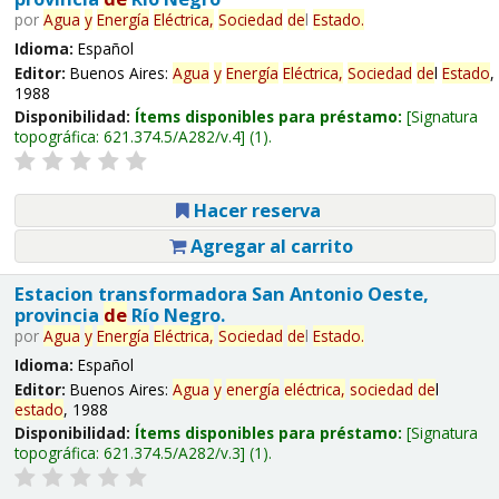
por
Agua
y
Energía
Eléctrica,
Sociedad
de
l
Estado
.
Idioma:
Español
Editor:
Buenos Aires:
Agua
y
Energía
Eléctrica,
Sociedad
de
l
Estado
,
1988
Disponibilidad:
Ítems disponibles para préstamo:
Signatura
topográfica:
621.374.5/A282/v.4
(1).
Hacer reserva
Agregar al carrito
Estacion transformadora San Antonio Oeste,
provincia
de
Río Negro.
por
Agua
y
Energía
Eléctrica,
Sociedad
de
l
Estado
.
Idioma:
Español
Editor:
Buenos Aires:
Agua
y
energía
eléctrica,
sociedad
de
l
estado
, 1988
Disponibilidad:
Ítems disponibles para préstamo:
Signatura
topográfica:
621.374.5/A282/v.3
(1).