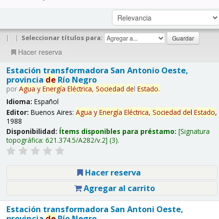
|
|
Seleccionar títulos para:
Hacer reserva
Estación transformadora San Antonio Oeste,
provincia
de
Río Negro
por
Agua
y
Energía
Eléctrica,
Sociedad
de
l
Estado
.
Idioma:
Español
Editor:
Buenos Aires:
Agua
y
Energía
Eléctrica,
Sociedad
de
l
Estado
,
1988
Disponibilidad:
Ítems disponibles para préstamo:
Signatura
topográfica:
621.374.5/A282/v.2
(3).
Hacer reserva
Agregar al carrito
Estación transformadora San Antoni Oeste,
provincia
de
Río Negro