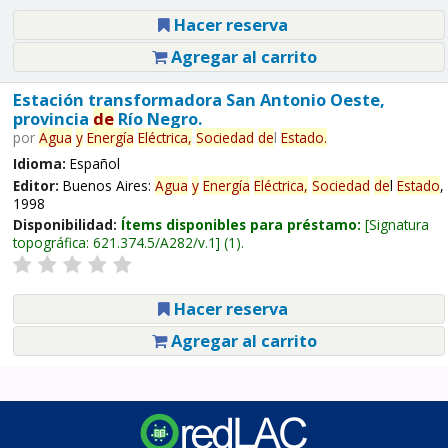
Hacer reserva
Agregar al carrito
Estación transformadora San Antonio Oeste,
provincia
de
Río Negro.
por
Agua
y
Energía
Eléctrica,
Sociedad
de
l
Estado
.
Idioma:
Español
Editor:
Buenos Aires:
Agua
y
Energía
Eléctrica,
Sociedad
de
l
Estado
,
1998
Disponibilidad:
Ítems disponibles para préstamo:
Signatura
topográfica:
621.374.5/A282/v.1
(1).
Hacer reserva
Agregar al carrito