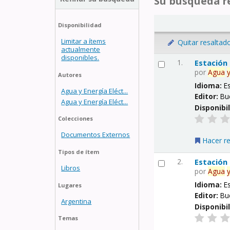
Su búsqueda re
Disponibilidad
Limitar a ítems
Quitar resaltad
actualmente
disponibles.
1.
Estación
por
Agua
Autores
Idioma:
E
Agua y Energía Eléct...
Editor:
Bu
Agua y Energía Eléct...
Disponibi
Colecciones
Documentos Externos
Hacer r
Tipos de ítem
2.
Estación
Libros
por
Agua
Idioma:
E
Lugares
Editor:
Bu
Argentina
Disponibi
Temas