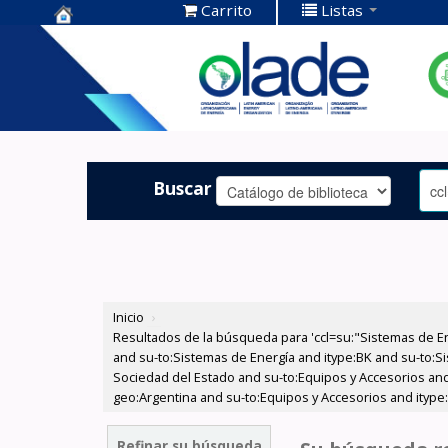
Carrito
Listas
Centro de
Documentación
OLADE -
Buscar
Inicio
›
Resultados de la búsqueda para 'ccl=su:"Sistemas de E
and su-to:Sistemas de Energía and itype:BK and su-to:Si
Sociedad del Estado and su-to:Equipos y Accesorios and
geo:Argentina and su-to:Equipos y Accesorios and itype:
Refinar su búsqueda