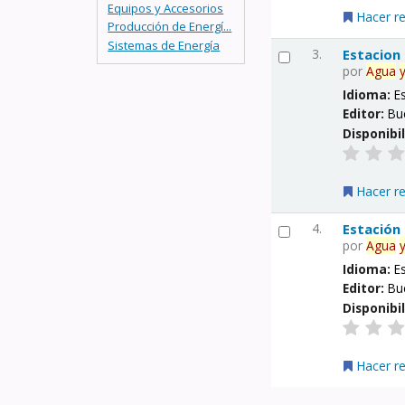
Equipos y Accesorios
Hacer r
Producción de Energí...
Sistemas de Energía
3.
Estacion
por
Agua
Idioma:
E
Editor:
Bu
Disponibi
Hacer r
4.
Estación
por
Agua
Idioma:
E
Editor:
Bu
Disponibi
Hacer r