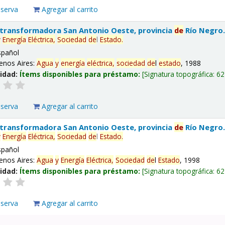
eserva
Agregar al carrito
 transformadora San Antonio Oeste, provincia
de
Río Negro
y
Energía
Eléctrica,
Sociedad
de
l
Estado
.
spañol
enos Aires:
Agua
y
energía
eléctrica,
sociedad
de
l
estado
, 1988
lidad:
Ítems disponibles para préstamo:
Signatura topográfica:
62
eserva
Agregar al carrito
 transformadora San Antonio Oeste, provincia
de
Río Negro
y
Energía
Eléctrica,
Sociedad
de
l
Estado
.
spañol
enos Aires:
Agua
y
Energía
Eléctrica,
Sociedad
de
l
Estado
, 1998
lidad:
Ítems disponibles para préstamo:
Signatura topográfica:
62
eserva
Agregar al carrito