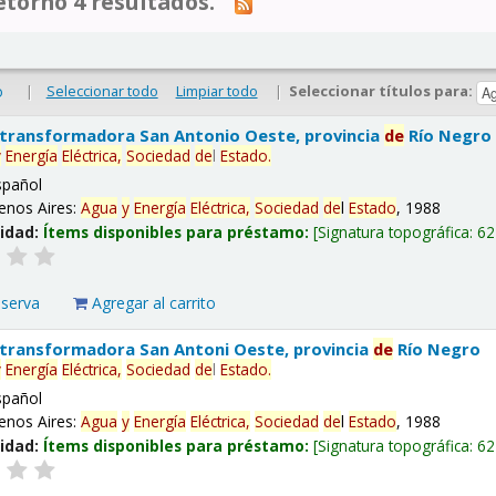
tornó 4 resultados.
|
Seleccionar todo
Limpiar todo
|
Seleccionar títulos para:
o
 transformadora San Antonio Oeste, provincia
de
Río Negro
y
Energía
Eléctrica,
Sociedad
de
l
Estado
.
spañol
enos Aires:
Agua
y
Energía
Eléctrica,
Sociedad
de
l
Estado
, 1988
lidad:
Ítems disponibles para préstamo:
Signatura topográfica:
62
eserva
Agregar al carrito
 transformadora San Antoni Oeste, provincia
de
Río Negro
y
Energía
Eléctrica,
Sociedad
de
l
Estado
.
spañol
enos Aires:
Agua
y
Energía
Eléctrica,
Sociedad
de
l
Estado
, 1988
lidad:
Ítems disponibles para préstamo:
Signatura topográfica:
62