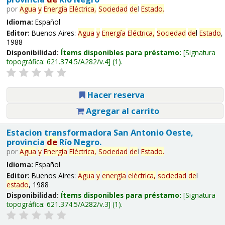
por
Agua
y
Energía
Eléctrica,
Sociedad
de
l
Estado
.
Idioma:
Español
Editor:
Buenos Aires:
Agua
y
Energía
Eléctrica,
Sociedad
de
l
Estado
,
1988
Disponibilidad:
Ítems disponibles para préstamo:
Signatura
topográfica:
621.374.5/A282/v.4
(1).
Hacer reserva
Agregar al carrito
Estacion transformadora San Antonio Oeste,
provincia
de
Río Negro.
por
Agua
y
Energía
Eléctrica,
Sociedad
de
l
Estado
.
Idioma:
Español
Editor:
Buenos Aires:
Agua
y
energía
eléctrica,
sociedad
de
l
estado
, 1988
Disponibilidad:
Ítems disponibles para préstamo:
Signatura
topográfica:
621.374.5/A282/v.3
(1).