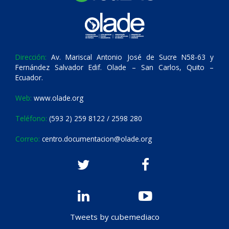
Dirección:
Av. Mariscal Antonio José de Sucre N58-63 y
Fernández Salvador Edif. Olade – San Carlos, Quito –
Ecuador.
Web:
www.olade.org
Teléfono:
(593 2) 259 8122 / 2598 280
Correo:
centro.documentacion@olade.org
Tweets by cubemediaco