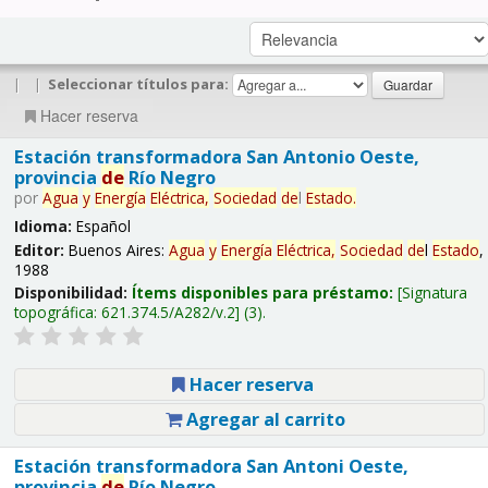
|
|
Seleccionar títulos para:
Hacer reserva
Estación transformadora San Antonio Oeste,
provincia
de
Río Negro
por
Agua
y
Energía
Eléctrica,
Sociedad
de
l
Estado
.
Idioma:
Español
Editor:
Buenos Aires:
Agua
y
Energía
Eléctrica,
Sociedad
de
l
Estado
,
1988
Disponibilidad:
Ítems disponibles para préstamo:
Signatura
topográfica:
621.374.5/A282/v.2
(3).
Hacer reserva
Agregar al carrito
Estación transformadora San Antoni Oeste,
provincia
de
Río Negro