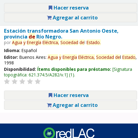
Hacer reserva
Agregar al carrito
Estación transformadora San Antonio Oeste,
provincia
de
Río Negro.
por
Agua
y
Energía
Eléctrica,
Sociedad
de
l
Estado
.
Idioma:
Español
Editor:
Buenos Aires:
Agua
y
Energía
Eléctrica,
Sociedad
de
l
Estado
,
1998
Disponibilidad:
Ítems disponibles para préstamo:
Signatura
topográfica:
621.374.5/A282/v.1
(1).
Hacer reserva
Agregar al carrito