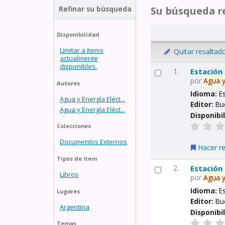
Refinar su búsqueda
Su búsqueda re
Disponibilidad
Limitar a ítems
Quitar resaltad
actualmente
disponibles.
1.
Estación
por
Agua
Autores
Idioma:
E
Agua y Energía Eléct...
Editor:
Bu
Agua y Energía Eléct...
Disponibi
Colecciones
Documentos Externos
Hacer r
Tipos de ítem
2.
Estación
Libros
por
Agua
Idioma:
E
Lugares
Editor:
Bu
Argentina
Disponibi
Temas