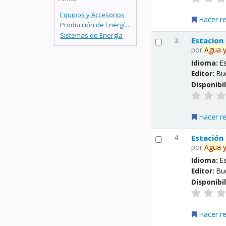
Equipos y Accesorios
Hacer r
Producción de Energí...
Sistemas de Energía
3.
Estacion
por
Agua
Idioma:
E
Editor:
Bu
Disponibi
Hacer r
4.
Estación
por
Agua
Idioma:
E
Editor:
Bu
Disponibi
Hacer r