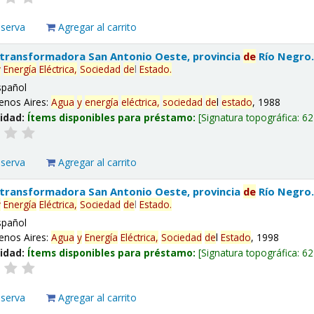
eserva
Agregar al carrito
 transformadora San Antonio Oeste, provincia
de
Río Negro
y
Energía
Eléctrica,
Sociedad
de
l
Estado
.
spañol
enos Aires:
Agua
y
energía
eléctrica,
sociedad
de
l
estado
, 1988
lidad:
Ítems disponibles para préstamo:
Signatura topográfica:
62
eserva
Agregar al carrito
 transformadora San Antonio Oeste, provincia
de
Río Negro
y
Energía
Eléctrica,
Sociedad
de
l
Estado
.
spañol
enos Aires:
Agua
y
Energía
Eléctrica,
Sociedad
de
l
Estado
, 1998
lidad:
Ítems disponibles para préstamo:
Signatura topográfica:
62
eserva
Agregar al carrito