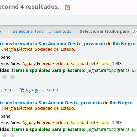
tornó 4 resultados.
|
Seleccionar todo
Limpiar todo
|
Seleccionar títulos para:
o
 transformadora San Antonio Oeste, provincia
de
Río Negro
y
Energía
Eléctrica,
Sociedad
de
l
Estado
.
spañol
enos Aires:
Agua
y
Energía
Eléctrica,
Sociedad
de
l
Estado
, 1988
lidad:
Ítems disponibles para préstamo:
Signatura topográfica:
62
eserva
Agregar al carrito
 transformadora San Antoni Oeste, provincia
de
Río Negro
y
Energía
Eléctrica,
Sociedad
de
l
Estado
.
spañol
enos Aires:
Agua
y
Energía
Eléctrica,
Sociedad
de
l
Estado
, 1988
lidad:
Ítems disponibles para préstamo:
Signatura topográfica:
62