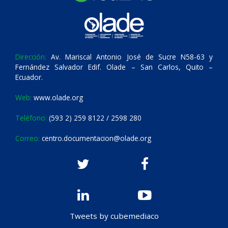
Dirección:
Av. Mariscal Antonio José de Sucre N58-63 y
Fernández Salvador Edif. Olade – San Carlos, Quito –
Ecuador.
Web:
www.olade.org
Teléfono:
(593 2) 259 8122 / 2598 280
Correo:
centro.documentacion@olade.org
Tweets by cubemediaco