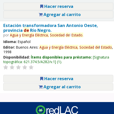
Hacer reserva
Agregar al carrito
Estación transformadora San Antonio Oeste,
provincia
de
Río Negro.
por
Agua
y
Energía
Eléctrica,
Sociedad
de
l
Estado
.
Idioma:
Español
Editor:
Buenos Aires:
Agua
y
Energía
Eléctrica,
Sociedad
de
l
Estado
,
1998
Disponibilidad:
Ítems disponibles para préstamo:
Signatura
topográfica:
621.374.5/A282/v.1
(1).
Hacer reserva
Agregar al carrito