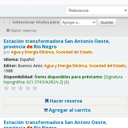
|
|
Seleccionar títulos para:
Hacer reserva
Estación transformadora San Antonio Oeste,
provincia
de
Río Negro
por
Agua
y
Energía
Eléctrica,
Sociedad
de
l
Estado
.
Idioma:
Español
Editor:
Buenos Aires:
Agua
y
Energía
Eléctrica,
Sociedad
de
l
Estado
,
1988
Disponibilidad:
Ítems disponibles para préstamo:
Signatura
topográfica:
621.374.5/A282/v.2
(3).
Hacer reserva
Agregar al carrito
Estación transformadora San Antoni Oeste,
provincia
de
Río Negro