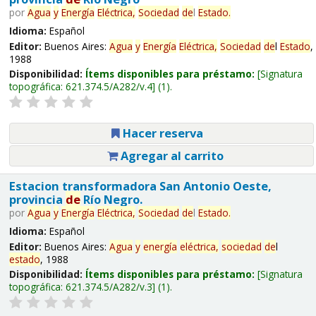
por
Agua
y
Energía
Eléctrica,
Sociedad
de
l
Estado
.
Idioma:
Español
Editor:
Buenos Aires:
Agua
y
Energía
Eléctrica,
Sociedad
de
l
Estado
,
1988
Disponibilidad:
Ítems disponibles para préstamo:
Signatura
topográfica:
621.374.5/A282/v.4
(1).
Hacer reserva
Agregar al carrito
Estacion transformadora San Antonio Oeste,
provincia
de
Río Negro.
por
Agua
y
Energía
Eléctrica,
Sociedad
de
l
Estado
.
Idioma:
Español
Editor:
Buenos Aires:
Agua
y
energía
eléctrica,
sociedad
de
l
estado
, 1988
Disponibilidad:
Ítems disponibles para préstamo:
Signatura
topográfica:
621.374.5/A282/v.3
(1).