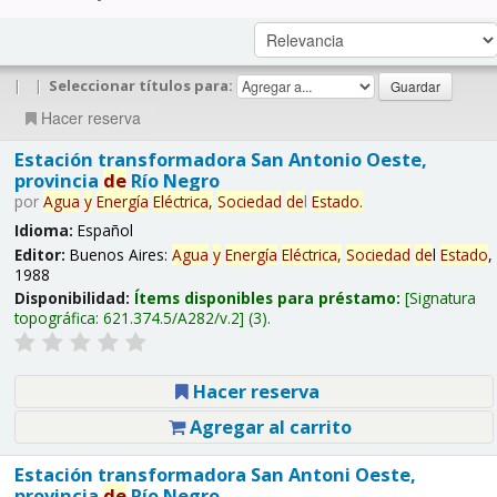
|
|
Seleccionar títulos para:
Hacer reserva
Estación transformadora San Antonio Oeste,
provincia
de
Río Negro
por
Agua
y
Energía
Eléctrica,
Sociedad
de
l
Estado
.
Idioma:
Español
Editor:
Buenos Aires:
Agua
y
Energía
Eléctrica,
Sociedad
de
l
Estado
,
1988
Disponibilidad:
Ítems disponibles para préstamo:
Signatura
topográfica:
621.374.5/A282/v.2
(3).
Hacer reserva
Agregar al carrito
Estación transformadora San Antoni Oeste,
provincia
de
Río Negro