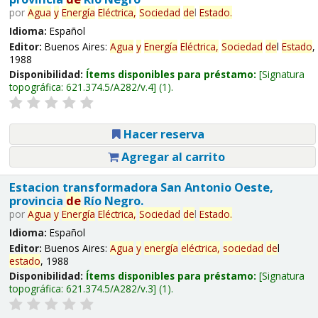
por
Agua
y
Energía
Eléctrica,
Sociedad
de
l
Estado
.
Idioma:
Español
Editor:
Buenos Aires:
Agua
y
Energía
Eléctrica,
Sociedad
de
l
Estado
,
1988
Disponibilidad:
Ítems disponibles para préstamo:
Signatura
topográfica:
621.374.5/A282/v.4
(1).
Hacer reserva
Agregar al carrito
Estacion transformadora San Antonio Oeste,
provincia
de
Río Negro.
por
Agua
y
Energía
Eléctrica,
Sociedad
de
l
Estado
.
Idioma:
Español
Editor:
Buenos Aires:
Agua
y
energía
eléctrica,
sociedad
de
l
estado
, 1988
Disponibilidad:
Ítems disponibles para préstamo:
Signatura
topográfica:
621.374.5/A282/v.3
(1).