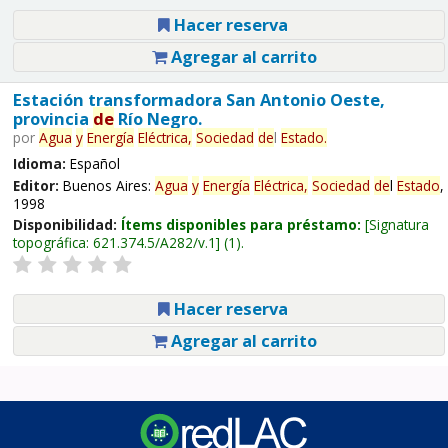
Hacer reserva
Agregar al carrito
Estación transformadora San Antonio Oeste,
provincia
de
Río Negro.
por
Agua
y
Energía
Eléctrica,
Sociedad
de
l
Estado
.
Idioma:
Español
Editor:
Buenos Aires:
Agua
y
Energía
Eléctrica,
Sociedad
de
l
Estado
,
1998
Disponibilidad:
Ítems disponibles para préstamo:
Signatura
topográfica:
621.374.5/A282/v.1
(1).
Hacer reserva
Agregar al carrito