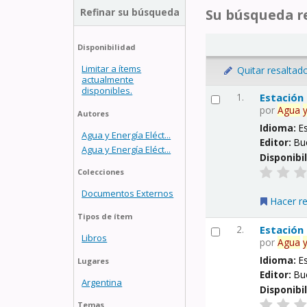
Refinar su búsqueda
Su búsqueda re
Disponibilidad
Limitar a ítems
Quitar resaltad
actualmente
disponibles.
1.
Estación
por
Agua
Autores
Idioma:
E
Agua y Energía Eléct...
Editor:
Bu
Agua y Energía Eléct...
Disponibi
Colecciones
Documentos Externos
Hacer r
Tipos de ítem
2.
Estación
Libros
por
Agua
Idioma:
E
Lugares
Editor:
Bu
Argentina
Disponibi
Temas