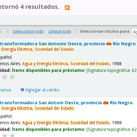
tornó 4 resultados.
|
Seleccionar todo
Limpiar todo
|
Seleccionar títulos para:
o
 transformadora San Antonio Oeste, provincia
de
Río Negro
y
Energía
Eléctrica,
Sociedad
de
l
Estado
.
spañol
enos Aires:
Agua
y
Energía
Eléctrica,
Sociedad
de
l
Estado
, 1988
lidad:
Ítems disponibles para préstamo:
Signatura topográfica:
62
eserva
Agregar al carrito
 transformadora San Antoni Oeste, provincia
de
Río Negro
y
Energía
Eléctrica,
Sociedad
de
l
Estado
.
spañol
enos Aires:
Agua
y
Energía
Eléctrica,
Sociedad
de
l
Estado
, 1988
lidad:
Ítems disponibles para préstamo:
Signatura topográfica:
62