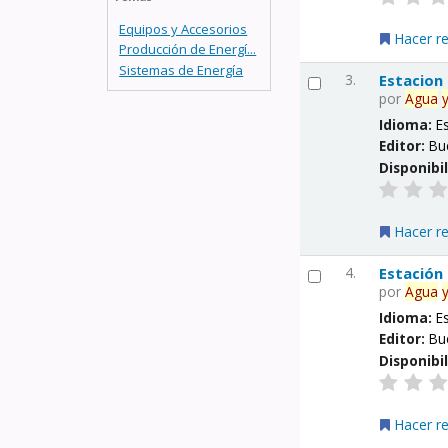
Equipos y Accesorios
Hacer r
Producción de Energí...
Sistemas de Energía
3.
Estacion
por
Agua
Idioma:
E
Editor:
Bu
Disponibi
Hacer r
4.
Estación
por
Agua
Idioma:
E
Editor:
Bu
Disponibi
Hacer r