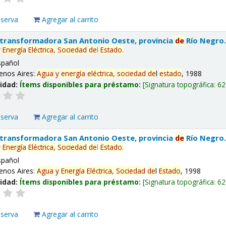
eserva
Agregar al carrito
 transformadora San Antonio Oeste, provincia
de
Río Negro
y
Energía
Eléctrica,
Sociedad
de
l
Estado
.
spañol
enos Aires:
Agua
y
energía
eléctrica,
sociedad
de
l
estado
, 1988
lidad:
Ítems disponibles para préstamo:
Signatura topográfica:
62
eserva
Agregar al carrito
 transformadora San Antonio Oeste, provincia
de
Río Negro
y
Energía
Eléctrica,
Sociedad
de
l
Estado
.
spañol
enos Aires:
Agua
y
Energía
Eléctrica,
Sociedad
de
l
Estado
, 1998
lidad:
Ítems disponibles para préstamo:
Signatura topográfica:
62
eserva
Agregar al carrito